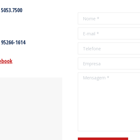
 5053.7500
Nome *
E-mail *
 95266-1614
Telefone
ebook
Empresa
Mensagem *