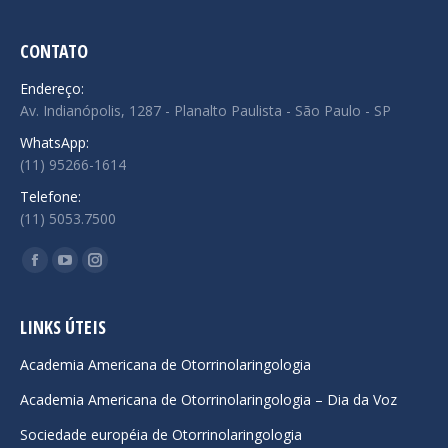
CONTATO
Endereço:
Av. Indianópolis, 1287 - Planalto Paulista - São Paulo - SP
WhatsApp:
(11) 95266-1614
Telefone:
(11) 5053.7500
Encontre-nos em:
Facebook
YouTube
Instagram
page
page
page
opens
opens
opens
LINKS ÚTEIS
in
in
in
Academia Americana de Otorrinolaringologia
new
new
new
Academia Americana de Otorrinolaringologia – Dia da Voz
window
window
window
Sociedade européia de Otorrinolaringologia