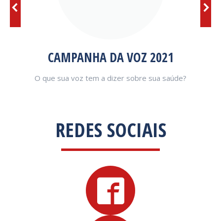
2
CAMPANHA DA VOZ 2021
C
O que sua voz tem a dizer sobre sua saúde?
N
REDES SOCIAIS