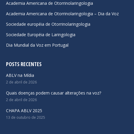
Academia Americana de Otorrinolaringologia
new
new
new
Academia Americana de Otorrinolaringologia – Dia da Voz
window
window
window
Sociedade européia de Otorrinolaringologia
Sociedade Européia de Laringologia
Dia Mundial da Voz em Portugal
POSTS RECENTES
ABLV na Mídia
2 de abril de 2026
Quais doenças podem causar alterações na voz?
2 de abril de 2026
CHAPA ABLV 2025
13 de outubro de 2025