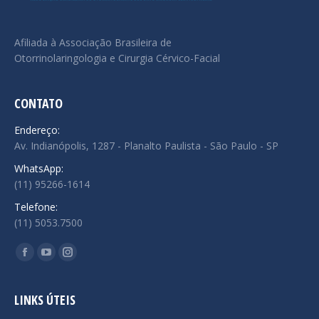
Afiliada à Associação Brasileira de
Otorrinolaringologia e Cirurgia Cérvico-Facial
CONTATO
Endereço:
Av. Indianópolis, 1287 - Planalto Paulista - São Paulo - SP
WhatsApp:
(11) 95266-1614
Telefone:
(11) 5053.7500
Encontre-nos em:
Facebook
YouTube
Instagram
page
page
page
opens
opens
opens
LINKS ÚTEIS
in
in
in