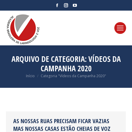
Facebook
Instagram
YouTube
page
page
page
opens
opens
opens
in
in
in
new
new
new
window
window
window
ARQUIVO DE CATEGORIA:
VÍDEOS DA
CAMPANHA 2020
Você está aqui:
Início
Categoria "Vídeos da Campanha 2020"
AS NOSSAS RUAS PRECISAM FICAR VAZIAS
MAS NOSSAS CASAS ESTÃO CHEIAS DE VOZ