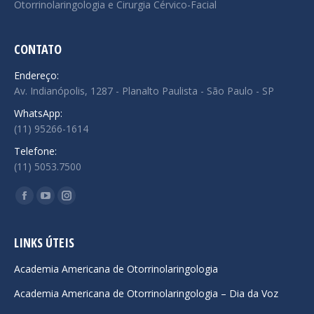
Otorrinolaringologia e Cirurgia Cérvico-Facial
CONTATO
Endereço:
Av. Indianópolis, 1287 - Planalto Paulista - São Paulo - SP
WhatsApp:
(11) 95266-1614
Telefone:
(11) 5053.7500
Encontre-nos em:
Facebook
YouTube
Instagram
page
page
page
opens
opens
opens
LINKS ÚTEIS
in
in
in
Academia Americana de Otorrinolaringologia
new
new
new
Academia Americana de Otorrinolaringologia – Dia da Voz
window
window
window