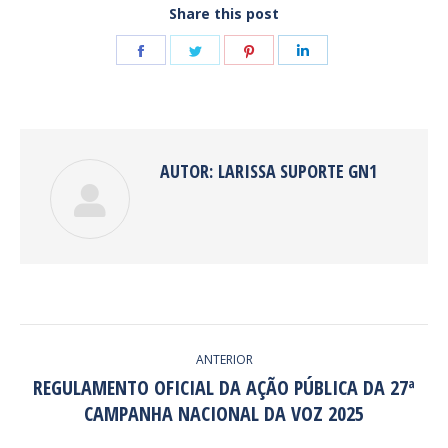
Share this post
Share
Share
Share
Share
on
on
on
on
Facebook
Twitter
Pinterest
LinkedIn
AUTOR:
LARISSA SUPORTE GN1
NAVEGAÇÃO
ANTERIOR
DE
REGULAMENTO OFICIAL DA AÇÃO PÚBLICA DA 27ª
Post
CAMPANHA NACIONAL DA VOZ 2025
POST:
anterior: