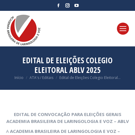
Facebook
Instagram
YouTube
page
page
page
opens
opens
opens
in
in
in
new
new
new
window
window
window
EDITAL DE ELEIÇÕES COLEGIO
ELEITORAL ABLV 2025
Você está aqui:
Início
ATA's / Editais
Edital de Eleições Colegio Eleitoral…
EDITAL DE CONVOCAÇÃO PARA ELEIÇÕES GERAIS
ACADEMIA BRASILEIRA DE LARINGOLOGIA E VOZ – ABLV
A
ACADEMIA BRASILEIRA DE LARINGOLOGIA E VOZ –