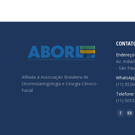
CONTAT
Endereço
Av. Indian
- São Pau
Afiliada à Associação Brasileira de
WhatsApp
Otorrinolaringologia e Cirurgia Cérvico-
(11) 952
Facial
Telefone:
(11) 5053
Encontre
Facebo
Yo
page
pa
opens
op