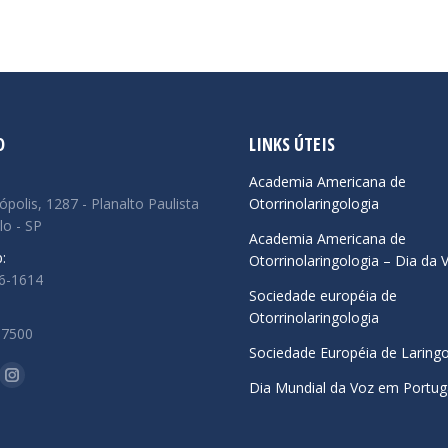
O
LINKS ÚTEIS
:
Academia Americana de
ópolis, 1287 - Planalto Paulista
Otorrinolaringologia
lo - SP
Academia Americana de
:
Otorrinolaringologia – Dia da 
66-1614
Sociedade européia de
Otorrinolaringologia
.7500
Sociedade Européia de Laringo
-nos em:
ok
uTube
Instagram
Dia Mundial da Voz em Portug
ge
page
ens
opens