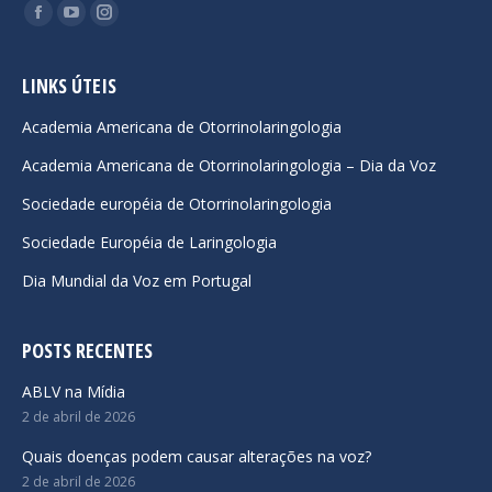
Encontre-nos em:
Facebook
YouTube
Instagram
page
page
page
opens
opens
opens
LINKS ÚTEIS
in
in
in
Academia Americana de Otorrinolaringologia
new
new
new
Academia Americana de Otorrinolaringologia – Dia da Voz
window
window
window
Sociedade européia de Otorrinolaringologia
Sociedade Européia de Laringologia
Dia Mundial da Voz em Portugal
POSTS RECENTES
ABLV na Mídia
2 de abril de 2026
Quais doenças podem causar alterações na voz?
2 de abril de 2026