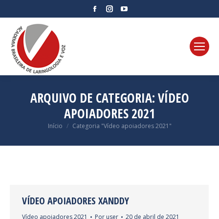
Facebook
Instagram
YouTube
page
page
page
opens
opens
opens
in
in
in
new
new
new
window
window
window
ARQUIVO DE CATEGORIA:
VÍDEO
APOIADORES 2021
Você está aqui:
Início
Categoria "Vídeo apoiadores 2021"
VÍDEO APOIADORES XANDDY
Vídeo apoiadores 2021
Por
user
20 de abril de 2021