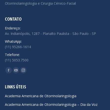
Otorrinolaringologia e Cirurgia Cérvico-Facial
CONTATO
Endereço:
Av. Indianópolis, 1287 - Planalto Paulista - São Paulo - SP
WhatsApp:
(11) 95266-1614
Telefone:
(11) 5053.7500
Encontre-nos em:
Facebook
YouTube
Instagram
page
page
page
opens
opens
opens
LINKS ÚTEIS
in
in
in
Academia Americana de Otorrinolaringologia
new
new
new
Academia Americana de Otorrinolaringologia – Dia da Voz
window
window
window