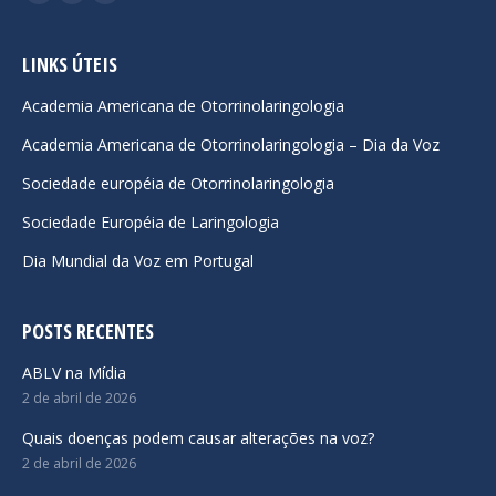
Facebook
YouTube
Instagram
page
page
page
opens
opens
opens
LINKS ÚTEIS
in
in
in
Academia Americana de Otorrinolaringologia
new
new
new
Academia Americana de Otorrinolaringologia – Dia da Voz
window
window
window
Sociedade européia de Otorrinolaringologia
Sociedade Européia de Laringologia
Dia Mundial da Voz em Portugal
POSTS RECENTES
ABLV na Mídia
2 de abril de 2026
Quais doenças podem causar alterações na voz?
2 de abril de 2026