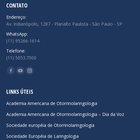
CONTATO
Endereço:
Av. Indianópolis, 1287 - Planalto Paulista - São Paulo - SP
WhatsApp:
(11) 95266-1614
Telefone:
(11) 5053.7500
Encontre-nos em:
Facebook
YouTube
Instagram
page
page
page
opens
opens
opens
LINKS ÚTEIS
in
in
in
Academia Americana de Otorrinolaringologia
new
new
new
Academia Americana de Otorrinolaringologia – Dia da Voz
window
window
window
Sociedade européia de Otorrinolaringologia
Sociedade Européia de Laringologia