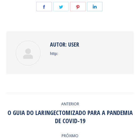
Share
Share
Share
Share
on
on
on
on
Facebook
Twitter
Pinterest
LinkedIn
AUTOR:
USER
http:
NAVEGAÇÃO
ANTERIOR
DE
O GUIA DO LARINGECTOMIZADO PARA A PANDEMIA
Post
DE COVID-19
POST:
anterior:
PRÓXIMO