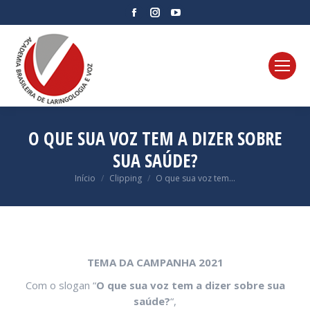
Facebook
Instagram
YouTube
page
page
page
opens
opens
opens
in
in
in
new
new
new
window
window
window
O QUE SUA VOZ TEM A DIZER SOBRE
SUA SAÚDE?
Você está aqui:
Início
Clipping
O que sua voz tem…
TEMA DA CAMPANHA 2021
Com o slogan “
O que sua voz tem a dizer sobre sua
sa
úde?
“,