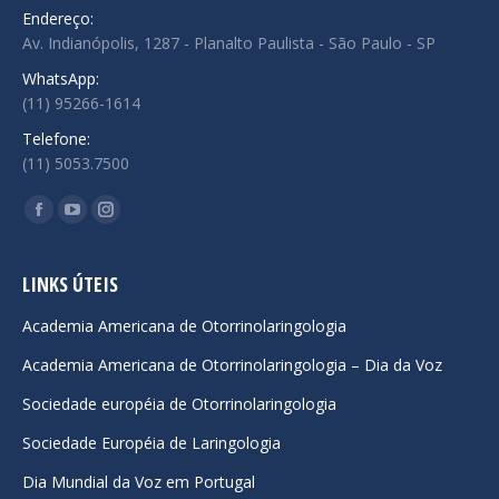
Endereço:
Av. Indianópolis, 1287 - Planalto Paulista - São Paulo - SP
WhatsApp:
(11) 95266-1614
Telefone:
(11) 5053.7500
Encontre-nos em:
Facebook
YouTube
Instagram
page
page
page
opens
opens
opens
LINKS ÚTEIS
in
in
in
Academia Americana de Otorrinolaringologia
new
new
new
Academia Americana de Otorrinolaringologia – Dia da Voz
window
window
window
Sociedade européia de Otorrinolaringologia
Sociedade Européia de Laringologia
Dia Mundial da Voz em Portugal