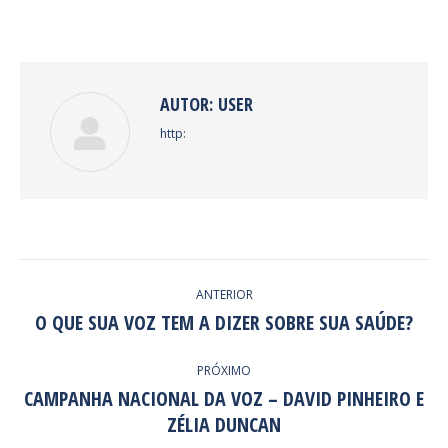
on
on
on
on
Facebook
Twitter
Pinterest
LinkedIn
AUTOR:
USER
http:
NAVEGAÇÃO
ANTERIOR
DE
O QUE SUA VOZ TEM A DIZER SOBRE SUA SAÚDE?
Post
anterior:
POST:
PRÓXIMO
CAMPANHA NACIONAL DA VOZ – DAVID PINHEIRO E
Próximo
ZÉLIA DUNCAN
post: