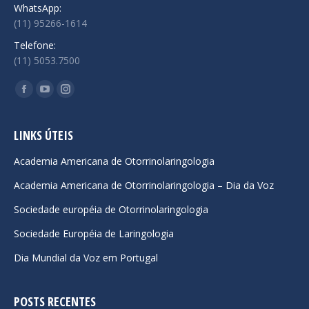
WhatsApp:
(11) 95266-1614
Telefone:
(11) 5053.7500
Encontre-nos em:
Facebook
YouTube
Instagram
page
page
page
opens
opens
opens
LINKS ÚTEIS
in
in
in
Academia Americana de Otorrinolaringologia
new
new
new
Academia Americana de Otorrinolaringologia – Dia da Voz
window
window
window
Sociedade européia de Otorrinolaringologia
Sociedade Européia de Laringologia
Dia Mundial da Voz em Portugal
POSTS RECENTES