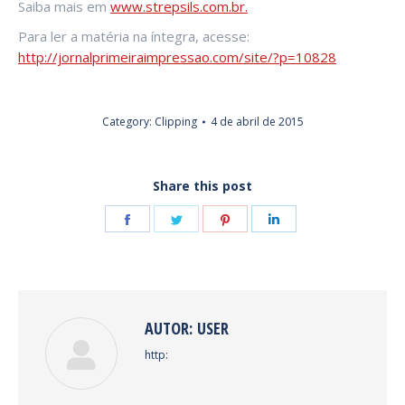
Saiba mais em
www.strepsils.com.br.
Para ler a matéria na íntegra, acesse:
http://jornalprimeiraimpressao.com/site/?p=10828
Category:
Clipping
4 de abril de 2015
Share this post
Share
Share
Share
Share
on
on
on
on
Facebook
Twitter
Pinterest
LinkedIn
AUTOR:
USER
http: