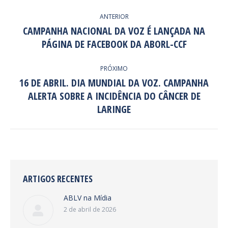
NAVEGAÇÃO
ANTERIOR
DE
CAMPANHA NACIONAL DA VOZ É LANÇADA NA
Post
PÁGINA DE FACEBOOK DA ABORL-CCF
POST:
anterior:
PRÓXIMO
16 DE ABRIL. DIA MUNDIAL DA VOZ. CAMPANHA
ALERTA SOBRE A INCIDÊNCIA DO CÂNCER DE
Próximo
post:
LARINGE
ARTIGOS RECENTES
ABLV na Mídia
2 de abril de 2026