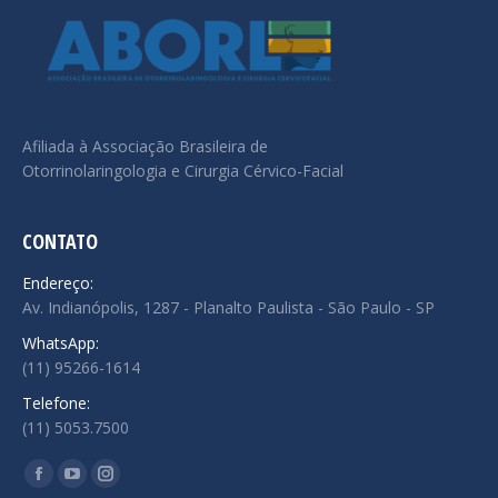
Afiliada à Associação Brasileira de
Otorrinolaringologia e Cirurgia Cérvico-Facial
CONTATO
Endereço:
Av. Indianópolis, 1287 - Planalto Paulista - São Paulo - SP
WhatsApp:
(11) 95266-1614
Telefone:
(11) 5053.7500
Encontre-nos em:
Facebook
YouTube
Instagram