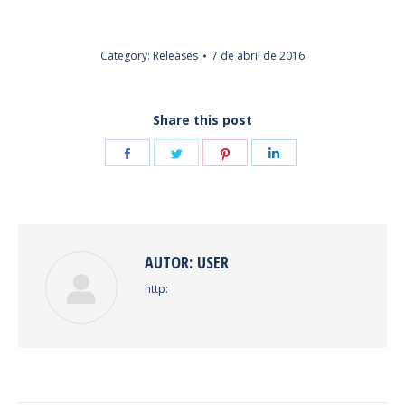
Category:
Releases
7 de abril de 2016
Share this post
Share
Share
Share
Share
on
on
on
on
Facebook
Twitter
Pinterest
LinkedIn
AUTOR:
USER
http: