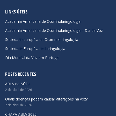
page
page
page
opens
opens
opens
LINKS ÚTEIS
in
in
in
Academia Americana de Otorrinolaringologia
new
new
new
Academia Americana de Otorrinolaringologia – Dia da Voz
window
window
window
Sociedade européia de Otorrinolaringologia
Sociedade Européia de Laringologia
Dia Mundial da Voz em Portugal
POSTS RECENTES
ABLV na Mídia
2 de abril de 2026
Quais doenças podem causar alterações na voz?
2 de abril de 2026
CHAPA ABLV 2025