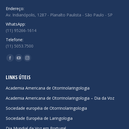
Endereço:
Av. Indianópolis, 1287 - Planalto Paulista - São Paulo - SP
WhatsApp:
(11) 95266-1614
Telefone:
(11) 5053.7500
Encontre-nos em:
Facebook
YouTube
Instagram
page
page
page
opens
opens
opens
LINKS ÚTEIS
in
in
in
Academia Americana de Otorrinolaringologia
new
new
new
Academia Americana de Otorrinolaringologia – Dia da Voz
window
window
window
Sociedade européia de Otorrinolaringologia
Sociedade Européia de Laringologia
Dia Mundial da Voz em Portugal