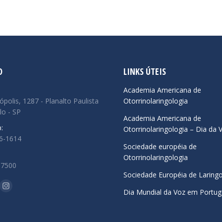
O
LINKS ÚTEIS
:
Academia Americana de
ópolis, 1287 - Planalto Paulista
Otorrinolaringologia
lo - SP
Academia Americana de
:
Otorrinolaringologia – Dia da 
66-1614
Sociedade européia de
Otorrinolaringologia
.7500
Sociedade Européia de Laringo
-nos em:
ok
uTube
Instagram
Dia Mundial da Voz em Portug
ge
page
ens
opens