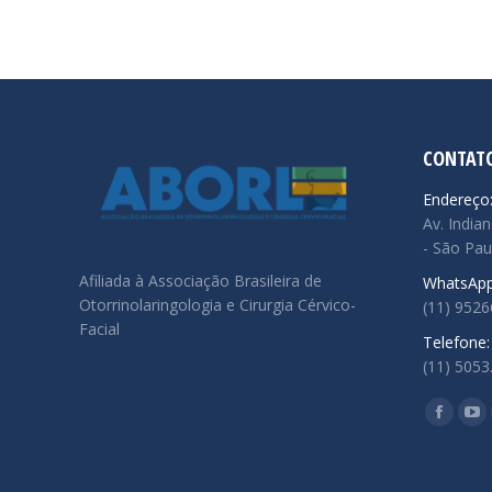
CONTAT
Endereço
Av. Indian
- São Pau
Afiliada à Associação Brasileira de
WhatsApp
Otorrinolaringologia e Cirurgia Cérvico-
(11) 952
Facial
Telefone:
(11) 5053
Encontre
Facebo
Yo
page
pa
opens
op