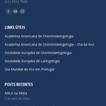
(11) 5053.7500
Encontre-nos em:
Facebook
YouTube
Instagram
page
page
page
opens
opens
opens
LINKS ÚTEIS
in
in
in
Academia Americana de Otorrinolaringologia
new
new
new
Academia Americana de Otorrinolaringologia – Dia da Voz
window
window
window
Sociedade européia de Otorrinolaringologia
Sociedade Européia de Laringologia
Dia Mundial da Voz em Portugal
POSTS RECENTES
ABLV na Mídia
2 de abril de 2026