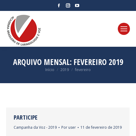
Facebook
Instagram
YouTube
page
page
page
opens
opens
opens
in
in
in
new
new
new
window
window
window
ARQUIVO MENSAL:
FEVEREIRO 2019
Você está aqui:
Início
2019
fevereiro
PARTICIPE
Campanha da Voz - 2019
Por
user
11 de fevereiro de 2019