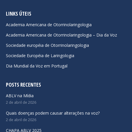
page
page
page
opens
opens
opens
LINKS ÚTEIS
in
in
in
Academia Americana de Otorrinolaringologia
new
new
new
Academia Americana de Otorrinolaringologia – Dia da Voz
window
window
window
Sociedade européia de Otorrinolaringologia
Sociedade Européia de Laringologia
Dia Mundial da Voz em Portugal
POSTS RECENTES
ABLV na Mídia
2 de abril de 2026
Quais doenças podem causar alterações na voz?
2 de abril de 2026
CHAPA ABLV 2025