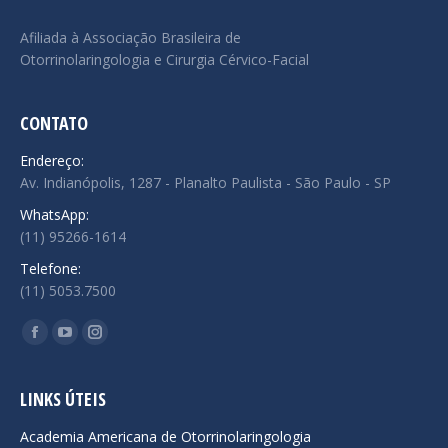
Afiliada à Associação Brasileira de
Otorrinolaringologia e Cirurgia Cérvico-Facial
CONTATO
Endereço:
Av. Indianópolis, 1287 - Planalto Paulista - São Paulo - SP
WhatsApp:
(11) 95266-1614
Telefone:
(11) 5053.7500
Encontre-nos em:
Facebook
YouTube
Instagram
page
page
page
opens
opens
opens
LINKS ÚTEIS
in
in
in
Academia Americana de Otorrinolaringologia