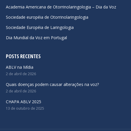
new
new
new
Academia Americana de Otorrinolaringologia – Dia da Voz
window
window
window
Sociedade européia de Otorrinolaringologia
Sociedade Européia de Laringologia
Dia Mundial da Voz em Portugal
POSTS RECENTES
ABLV na Mídia
2 de abril de 2026
Quais doenças podem causar alterações na voz?
2 de abril de 2026
CHAPA ABLV 2025
13 de outubro de 2025