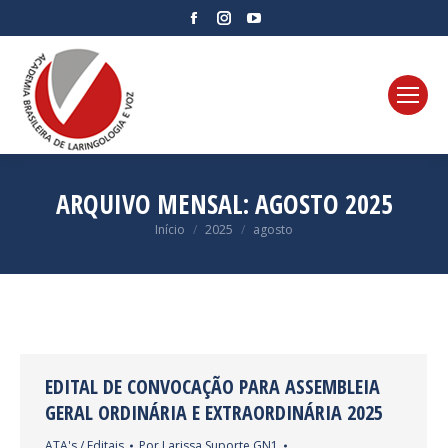
Facebook
Instagram
YouTube
page
page
page
opens
opens
opens
in
in
in
new
new
new
window
window
window
ARQUIVO MENSAL:
AGOSTO 2025
Você está aqui:
Início
2025
agosto
EDITAL DE CONVOCAÇÃO PARA ASSEMBLEIA
GERAL ORDINÁRIA E EXTRAORDINÁRIA 2025
ATA's / Editais
Por
Larissa Suporte GN1