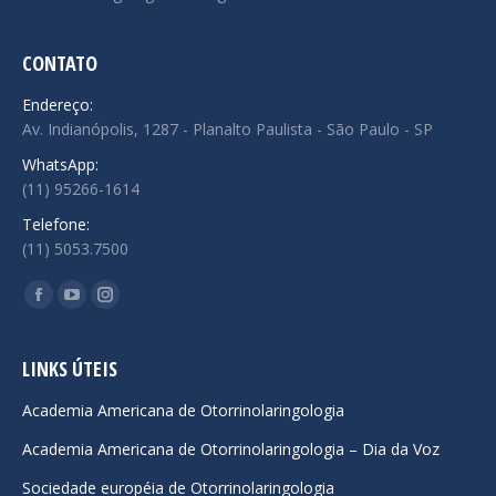
CONTATO
Endereço:
Av. Indianópolis, 1287 - Planalto Paulista - São Paulo - SP
WhatsApp:
(11) 95266-1614
Telefone:
(11) 5053.7500
Encontre-nos em:
Facebook
YouTube
Instagram
page
page
page
opens
opens
opens
LINKS ÚTEIS
in
in
in
Academia Americana de Otorrinolaringologia
new
new
new
Academia Americana de Otorrinolaringologia – Dia da Voz
window
window
window
Sociedade européia de Otorrinolaringologia