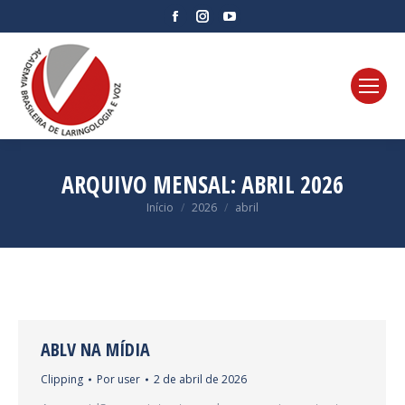
Facebook
Instagram
YouTube
page
page
page
opens
opens
opens
in
in
in
new
new
new
window
window
window
ARQUIVO MENSAL:
ABRIL 2026
Você está aqui:
Início
2026
abril
ABLV NA MÍDIA
Clipping
Por
user
2 de abril de 2026