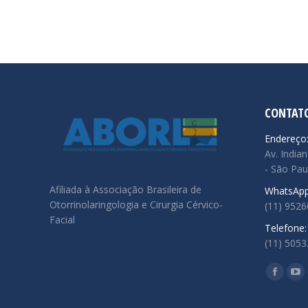
CONTAT
Endereço
Av. Indian
- São Pau
Afiliada à Associação Brasileira de
WhatsApp
Otorrinolaringologia e Cirurgia Cérvico-
(11) 952
Facial
Telefone:
(11) 5053
Encontre
Facebo
Yo
page
pa