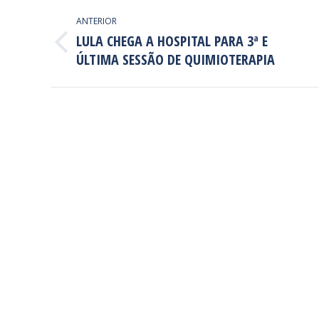
NAVEGAÇÃO
ANTERIOR
DE
LULA CHEGA A HOSPITAL PARA 3ª E
Post
ÚLTIMA SESSÃO DE QUIMIOTERAPIA
POST:
anterior: