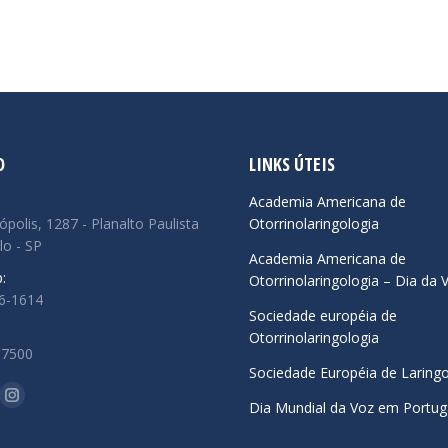
O
LINKS ÚTEIS
:
Academia Americana de
ópolis, 1287 - Planalto Paulista
Otorrinolaringologia
lo - SP
Academia Americana de
:
Otorrinolaringologia – Dia da 
66-1614
Sociedade européia de
Otorrinolaringologia
.7500
Sociedade Européia de Laringo
-nos em:
ok
uTube
Instagram
Dia Mundial da Voz em Portug
ge
page