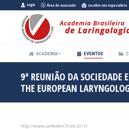
Login
Área do associado
Localize seu especialista
ACADEMIA
EVENTOS
C
ACADEMIA
EVENTOS
C
9ª REUNIÃO DA SOCIEDADE 
THE EUROPEAN LARYNGOLOGI
http://www.confedent.fi/els2012/