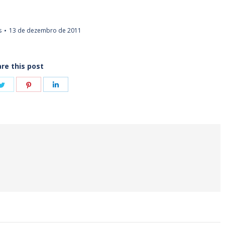
s
13 de dezembro de 2011
re this post
e
Share
Share
Share
on
on
on
book
Twitter
Pinterest
LinkedIn