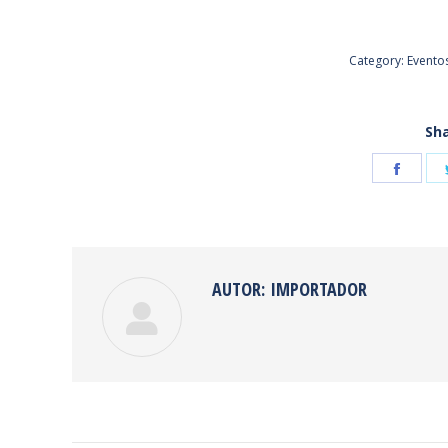
Category:
Evento
Sha
Shar
on
Face
AUTOR:
IMPORTADOR