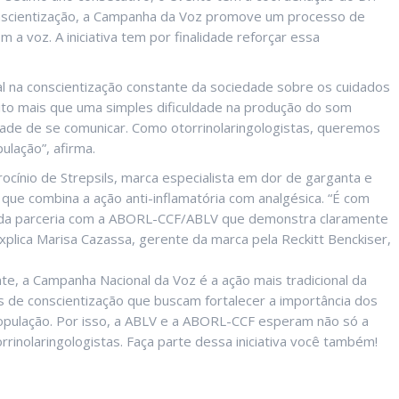
onscientização, a Campanha da Voz promove um processo de
a voz. A iniciativa tem por finalidade reforçar essa
l na conscientização constante da sociedade sobre os cuidados
ito mais que uma simples dificuldade na produção do som
lidade de se comunicar. Como otorrinolaringologistas, queremos
ulação”, afirma.
ínio de Strepsils, marca especialista em dor de garganta e
o que combina a ação anti-inflamatória com analgésica. “É com
és da parceria com a ABORL-CCF/ABLV que demonstra claramente
xplica Marisa Cazassa, gerente da marca pela Reckitt Benckiser,
e, a Campanha Nacional da Voz é a ação mais tradicional da
des de conscientização que buscam fortalecer a importância dos
opulação. Por isso, a ABLV e a ABORL-CCF esperam não só a
rinolaringologistas. Faça parte dessa iniciativa você também!