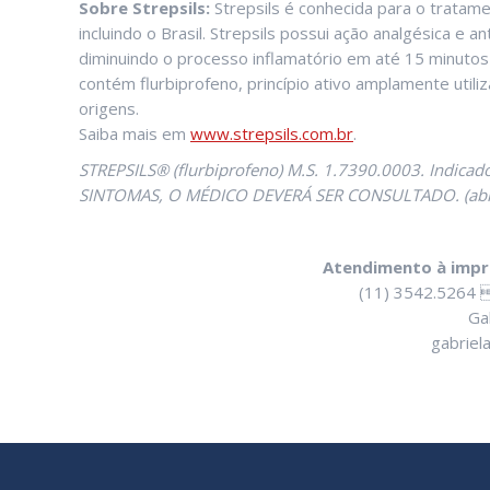
Sobre Strepsils:
Strepsils é conhecida para o tratam
incluindo o Brasil. Strepsils possui ação analgésica e 
diminuindo o processo inflamatório em até 15 minutos 
contém flurbiprofeno, princípio ativo amplamente util
origens.
Saiba mais em
www.strepsils.com.br
.
STREPSILS® (flurbiprofeno) M.S. 1.7390.0003. Indicado
SINTOMAS, O MÉDICO DEVERÁ SER CONSULTADO. (abri
Atendimento à impr
(11) 3542.5264 
Ga
gabriel