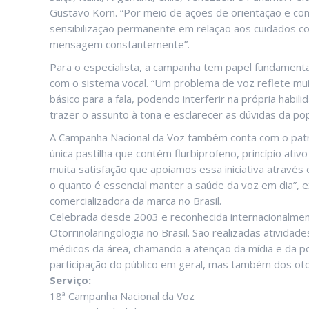
Gustavo Korn. “Por meio de ações de orientação e c
sensibilização permanente em relação aos cuidados com 
mensagem constantemente”.
Para o especialista, a campanha tem papel fundamenta
com o sistema vocal. “Um problema de voz reflete mu
básico para a fala, podendo interferir na própria habi
trazer o assunto à tona e esclarecer as dúvidas da pop
A Campanha Nacional da Voz também conta com o patroc
única pastilha que contém flurbiprofeno, princípio ativ
muita satisfação que apoiamos essa iniciativa atrav
o quanto é essencial manter a saúde da voz em dia”, e
comercializadora da marca no Brasil.
Celebrada desde 2003 e reconhecida internacionalment
Otorrinolaringologia no Brasil. São realizadas ativida
médicos da área, chamando a atenção da mídia e da p
participação do público em geral, mas também dos otor
Serviço:
18ª Campanha Nacional da Voz