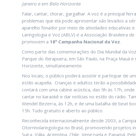
Janeiro e em Belo Horizonte
Falar, cantar, chorar, gargalhar. A voz é a principal
problemas que ela pode apresentar são levados a séri
aparelho fonador por meio de atividades educativas e i
Laringologia e Voz (ABLV) e a Associação Brasileira de
promovem a
18ª Campanha Nacional da Voz
.
Como parte das comemorações do Dia Mundial da Voz, 
Parque do Ibirapuera, em São Paulo, na Praça Mauá e n
Horizonte, simultaneamente.
Nos locais, o público poderá assistir e participar de
estilo acapella. Crianças e adultos terão a possibilid
contará com uma cabine acústica, das 9h às 17h, onde 
cantar no karaokê e dar notícias no estilo do rádio.
Wendel Bezerra, às 12h, e de uma batalha de beat bo
15h. Tudo gratuito e aberto ao público.
Reconhecida internacionalmente desde 2003, a Campanh
Otorrinolaringologia no Brasil, promovendo projetos 
Suíça, Itália, Argentina, Chile, Venezuela e Panamá. P