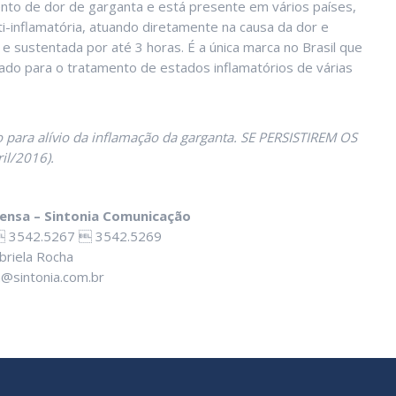
ento de dor de garganta e está presente em vários países,
anti-inflamatória, atuando diretamente na causa da dor e
e sustentada por até 3 horas. É a única marca no Brasil que
izado para o tratamento de estados inflamatórios de várias
 para alívio da inflamação da garganta. SE PERSISTIREM OS
l/2016).
ensa – Sintonia Comunicação
 3542.5267  3542.5269
briela Rocha
a@sintonia.com.br