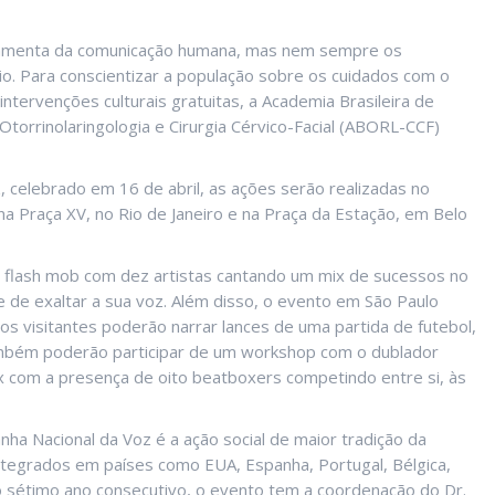
 ferramenta da comunicação humana, mas nem sempre os
o. Para conscientizar a população sobre os cuidados com o
ntervenções culturais gratuitas, a Academia Brasileira de
 Otorrinolaringologia e Cirurgia Cérvico-Facial (ABORL-CCF)
celebrado em 16 de abril, as ações serão realizadas no
a Praça XV, no Rio de Janeiro e na Praça da Estação, em Belo
 um flash mob com dez artistas cantando um mix de sucessos no
ade de exaltar a sua voz. Além disso, o evento em São Paulo
os visitantes poderão narrar lances de uma partida de futebol,
 Também poderão participar de um workshop com o dublador
x com a presença de oito beatboxers competindo entre si, às
a Nacional da Voz é a ação social de maior tradição da
integrados em países como EUA, Espanha, Portugal, Bélgica,
elo sétimo ano consecutivo, o evento tem a coordenação do Dr.