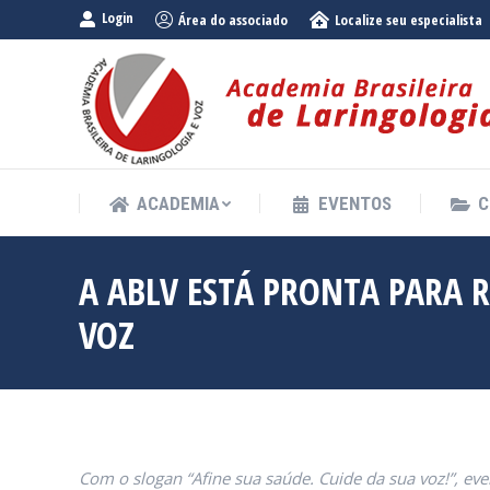
Login
Área do associado
Localize seu especialista
ACADEMIA
EVENTOS
C
ACADEMIA
EVENTOS
C
A ABLV ESTÁ PRONTA PARA 
VOZ
Com o slogan “Afine sua saúde. Cuide da sua voz!”, eve