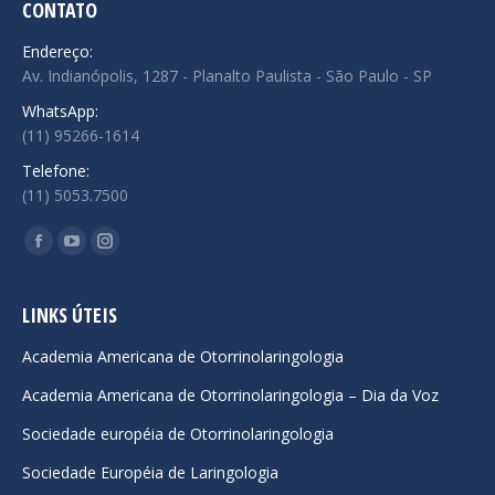
CONTATO
Endereço:
Av. Indianópolis, 1287 - Planalto Paulista - São Paulo - SP
WhatsApp:
(11) 95266-1614
Telefone:
(11) 5053.7500
Encontre-nos em:
Facebook
YouTube
Instagram
page
page
page
opens
opens
opens
LINKS ÚTEIS
in
in
in
Academia Americana de Otorrinolaringologia
new
new
new
Academia Americana de Otorrinolaringologia – Dia da Voz
window
window
window
Sociedade européia de Otorrinolaringologia
Sociedade Européia de Laringologia