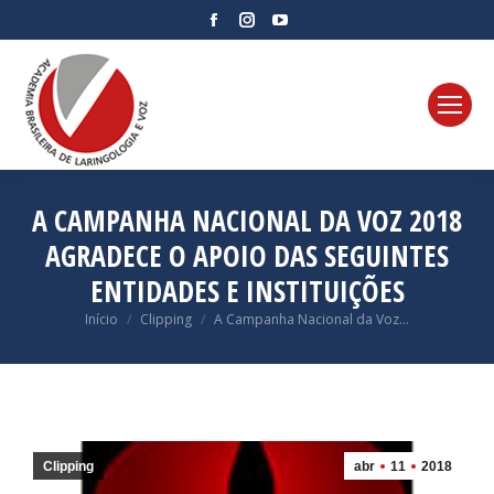
Facebook
Instagram
YouTube
page
page
page
opens
opens
opens
in
in
in
new
new
new
window
window
window
A CAMPANHA NACIONAL DA VOZ 2018
AGRADECE O APOIO DAS SEGUINTES
ENTIDADES E INSTITUIÇÕES
Você está aqui:
Início
Clipping
A Campanha Nacional da Voz…
Clipping
abr
11
2018