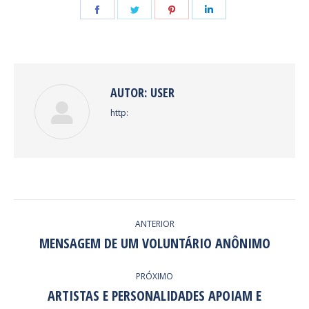
Share
Share
Share
Share
on
on
on
on
Facebook
Twitter
Pinterest
LinkedIn
AUTOR:
USER
http:
NAVEGAÇÃO
ANTERIOR
DE
MENSAGEM DE UM VOLUNTÁRIO ANÔNIMO
Post
anterior:
POST:
PRÓXIMO
ARTISTAS E PERSONALIDADES APOIAM E
Próximo