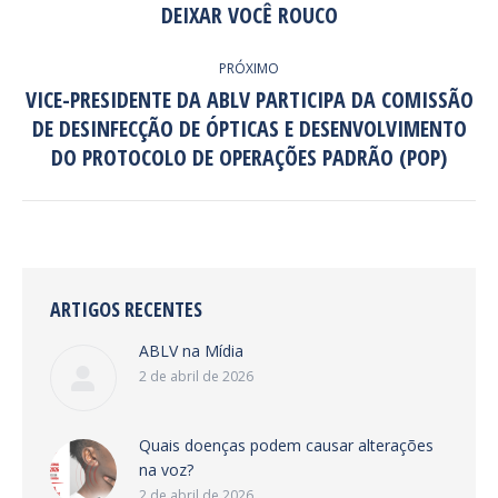
DEIXAR VOCÊ ROUCO
POST:
anterior:
PRÓXIMO
VICE-PRESIDENTE DA ABLV PARTICIPA DA COMISSÃO
DE DESINFECÇÃO DE ÓPTICAS E DESENVOLVIMENTO
Próximo
post:
DO PROTOCOLO DE OPERAÇÕES PADRÃO (POP)
ARTIGOS RECENTES
ABLV na Mídia
2 de abril de 2026
Quais doenças podem causar alterações
na voz?
2 de abril de 2026