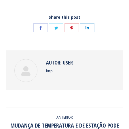
Share this post
Share
Share
Share
Share
on
on
on
on
Facebook
Twitter
Pinterest
LinkedIn
AUTOR:
USER
http:
NAVEGAÇÃO
ANTERIOR
DE
MUDANÇA DE TEMPERATURA E DE ESTAÇÃO PODE
Post