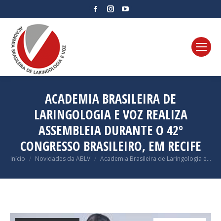
Facebook
Instagram
YouTube
page
page
page
opens
opens
opens
in
in
in
new
new
new
window
window
window
ACADEMIA BRASILEIRA DE
LARINGOLOGIA E VOZ REALIZA
ASSEMBLEIA DURANTE O 42º
CONGRESSO BRASILEIRO, EM RECIFE
Você está aqui:
Início
Novidades da ABLV
Academia Brasileira de Laringologia e…