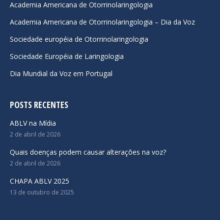
Academia Americana de Otorrinolaringologia
new
new
new
Academia Americana de Otorrinolaringologia – Dia da Voz
window
window
window
Sociedade européia de Otorrinolaringologia
Sociedade Européia de Laringologia
Dia Mundial da Voz em Portugal
POSTS RECENTES
ABLV na Mídia
2 de abril de 2026
Quais doenças podem causar alterações na voz?
2 de abril de 2026
CHAPA ABLV 2025
13 de outubro de 2025