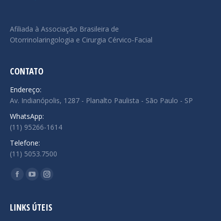
Afiliada à Associação Brasileira de
Otorrinolaringologia e Cirurgia Cérvico-Facial
CONTATO
Endereço:
Av. Indianópolis, 1287 - Planalto Paulista - São Paulo - SP
WhatsApp:
(11) 95266-1614
Telefone:
(11) 5053.7500
Encontre-nos em:
Facebook
YouTube
Instagram
page
page
page
opens
opens
opens
LINKS ÚTEIS
in
in
in