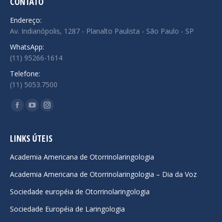
CONTATO
Endereço:
Av. Indianópolis, 1287 - Planalto Paulista - São Paulo - SP
WhatsApp:
(11) 95266-1614
Telefone:
(11) 5053.7500
Encontre-nos em:
Facebook
YouTube
Instagram
page
page
page
opens
opens
opens
LINKS ÚTEIS
in
in
in
Academia Americana de Otorrinolaringologia
new
new
new
Academia Americana de Otorrinolaringologia – Dia da Voz
window
window
window
Sociedade européia de Otorrinolaringologia
Sociedade Européia de Laringologia