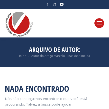
Facebook
Instagram
YouTube
page
page
page
opens
opens
opens
in
in
in
new
new
new
window
window
window
ARQUIVO DE AUTOR:
Você está aqui:
Início
Autor do Artigo Marcelo Binati de Almeida
NADA ENCONTRADO
Nós não conseguimos encontrar o que você está
procurando. Talvez a busca pode ajudar.