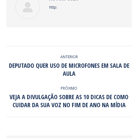
http:
NAVEGAÇÃO
ANTERIOR
DE
DEPUTADO QUER USO DE MICROFONES EM SALA DE
Post
AULA
POST:
anterior:
PRÓXIMO
VEJA A DIVULGAÇÃO SOBRE AS 10 DICAS DE COMO
Próximo
CUIDAR DA SUA VOZ NO FIM DE ANO NA MÍDIA
post: