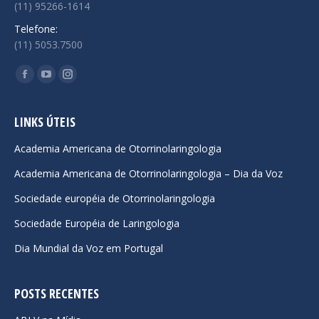
(11) 95266-1614
Telefone:
(11) 5053.7500
Encontre-nos em:
Facebook
YouTube
Instagram
page
page
page
opens
opens
opens
LINKS ÚTEIS
in
in
in
Academia Americana de Otorrinolaringologia
new
new
new
Academia Americana de Otorrinolaringologia – Dia da Voz
window
window
window
Sociedade européia de Otorrinolaringologia
Sociedade Européia de Laringologia
Dia Mundial da Voz em Portugal
POSTS RECENTES