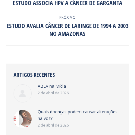
DE
ESTUDO ASSOCIA HPV A CÂNCER DE GARGANTA
Post
anterior:
POST:
PRÓXIMO
ESTUDO AVALIA CÂNCER DE LARINGE DE 1994 A 2003
Próximo
NO AMAZONAS
post:
ARTIGOS RECENTES
ABLV na Mídia
2 de abril de 2026
Quais doenças podem causar alterações
na voz?
2 de abril de 2026