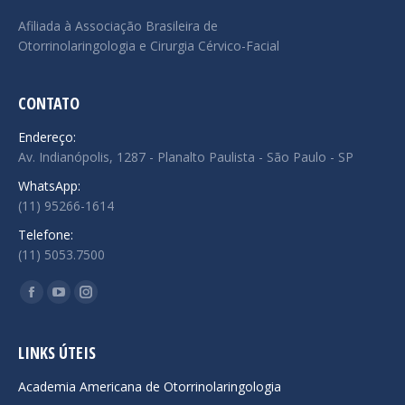
Afiliada à Associação Brasileira de
Otorrinolaringologia e Cirurgia Cérvico-Facial
CONTATO
Endereço:
Av. Indianópolis, 1287 - Planalto Paulista - São Paulo - SP
WhatsApp:
(11) 95266-1614
Telefone:
(11) 5053.7500
Encontre-nos em:
Facebook
YouTube
Instagram
page
page
page
opens
opens
opens
LINKS ÚTEIS
in
in
in
Academia Americana de Otorrinolaringologia
new
new
new