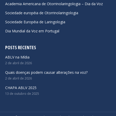
Academia Americana de Otorrinolaringologia – Dia da Voz
window
window
window
Sociedade européia de Otorrinolaringologia
Sociedade Européia de Laringologia
Dia Mundial da Voz em Portugal
POSTS RECENTES
ABLV na Mídia
2 de abril de 2026
Quais doenças podem causar alterações na voz?
2 de abril de 2026
CHAPA ABLV 2025
13 de outubro de 2025