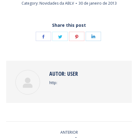
Category:
Novidades da ABLV
30 de janeiro de 2013
Share this post
Share
Share
Share
Share
on
on
on
on
Facebook
Twitter
Pinterest
LinkedIn
AUTOR:
USER
http:
NAVEGAÇÃO
ANTERIOR