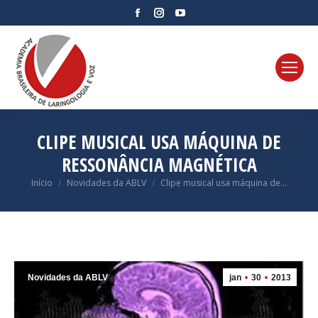
Facebook
Instagram
YouTube
page
page
page
opens
opens
opens
in
in
in
new
new
new
window
window
window
CLIPE MUSICAL USA MÁQUINA DE
RESSONÂNCIA MAGNÉTICA
Você está aqui:
Início
Novidades da ABLV
Clipe musical usa máquina de…
Novidades da ABLV
jan
30
2013