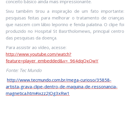
conceito básico ainda mais impressionante.
Sivu também tirou a inspiração de um fato importante:
pesquisas feitas para melhorar o tratamento de crianças
que nascem com lábio leporino e fenda palatina. O clipe foi
produzido no Hospital St Basrtholomews, principal centro
das pesquisas da doença.
Para assistir ao vídeo, acesse:
http://www.youtube.com/watch?
feature=player_embedded&v=_964dqQxQwY
Fonte: Tec Mundo
http://www.tecmundo.com.br/mega-curioso/35858-
artista-grava-clipe-dentro-de-maquina-de-ressonancia-
magnetica.htm#ixzz2JOg3xRw1