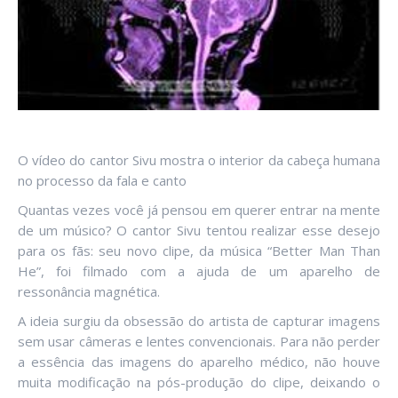
O vídeo do cantor Sivu mostra o interior da cabeça humana
no processo da fala e canto
Quantas vezes você já pensou em querer entrar na mente
de um músico? O cantor Sivu tentou realizar esse desejo
para os fãs: seu novo clipe, da música “Better Man Than
He”, foi filmado com a ajuda de um aparelho de
ressonância magnética.
A ideia surgiu da obsessão do artista de capturar imagens
sem usar câmeras e lentes convencionais. Para não perder
a essência das imagens do aparelho médico, não houve
muita modificação na pós-produção do clipe, deixando o