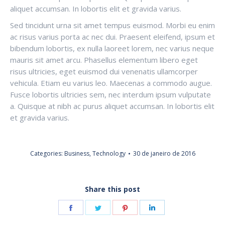
aliquet accumsan. In lobortis elit et gravida varius.
Sed tincidunt urna sit amet tempus euismod. Morbi eu enim
ac risus varius porta ac nec dui. Praesent eleifend, ipsum et
bibendum lobortis, ex nulla laoreet lorem, nec varius neque
mauris sit amet arcu. Phasellus elementum libero eget
risus ultricies, eget euismod dui venenatis ullamcorper
vehicula. Etiam eu varius leo. Maecenas a commodo augue.
Fusce lobortis ultricies sem, nec interdum ipsum vulputate
a. Quisque at nibh ac purus aliquet accumsan. In lobortis elit
et gravida varius.
Categories:
Business
,
Technology
30 de janeiro de 2016
Share this post
Share
Share
Share
Share
on
on
on
on