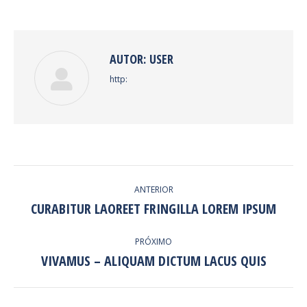
Facebook
Twitter
Pinterest
LinkedIn
AUTOR:
USER
http:
NAVEGAÇÃO
ANTERIOR
DE
CURABITUR LAOREET FRINGILLA LOREM IPSUM
Post
anterior:
POST:
PRÓXIMO
VIVAMUS – ALIQUAM DICTUM LACUS QUIS
Próximo
post: