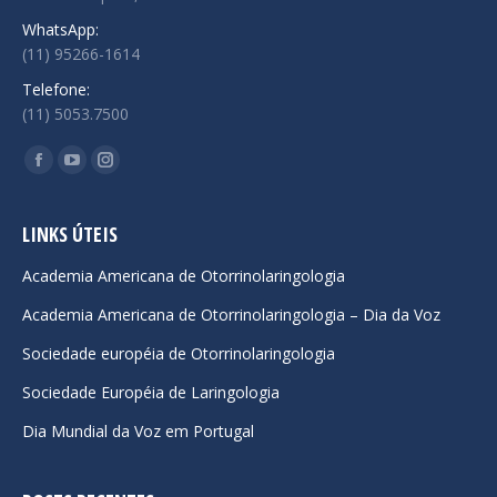
WhatsApp:
(11) 95266-1614
Telefone:
(11) 5053.7500
Encontre-nos em:
Facebook
YouTube
Instagram
page
page
page
opens
opens
opens
LINKS ÚTEIS
in
in
in
Academia Americana de Otorrinolaringologia
new
new
new
Academia Americana de Otorrinolaringologia – Dia da Voz
window
window
window
Sociedade européia de Otorrinolaringologia
Sociedade Européia de Laringologia
Dia Mundial da Voz em Portugal