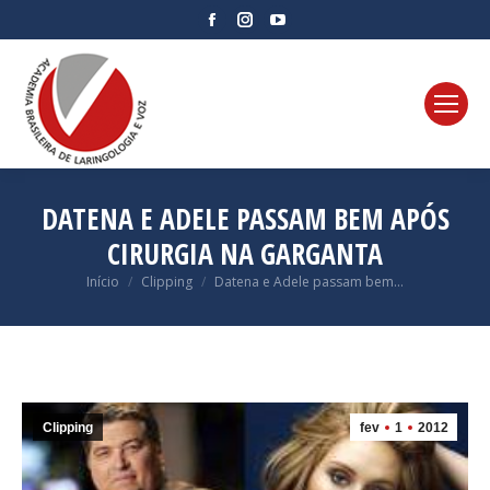
Facebook
Instagram
YouTube
page
page
page
opens
opens
opens
in
in
in
new
new
new
window
window
window
DATENA E ADELE PASSAM BEM APÓS
CIRURGIA NA GARGANTA
Você está aqui:
Início
Clipping
Datena e Adele passam bem…
Clipping
fev
1
2012