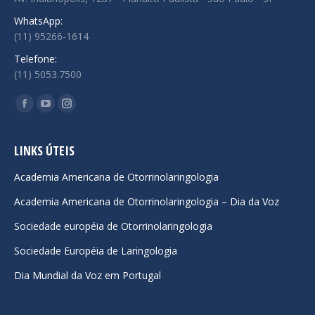
WhatsApp:
(11) 95266-1614
Telefone:
(11) 5053.7500
Encontre-nos em:
Facebook
YouTube
Instagram
page
page
page
opens
opens
opens
LINKS ÚTEIS
in
in
in
Academia Americana de Otorrinolaringologia
new
new
new
Academia Americana de Otorrinolaringologia – Dia da Voz
window
window
window
Sociedade européia de Otorrinolaringologia
Sociedade Européia de Laringologia
Dia Mundial da Voz em Portugal