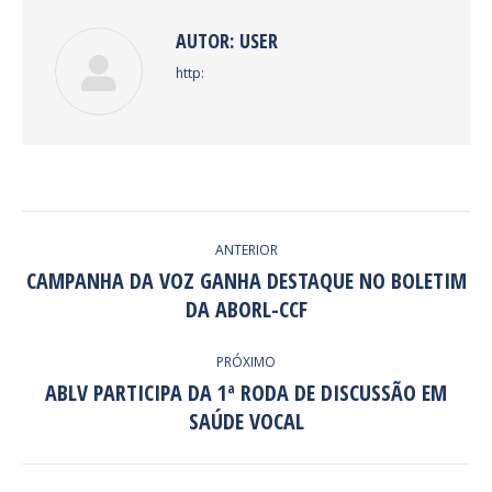
AUTOR:
USER
http:
NAVEGAÇÃO
ANTERIOR
DE
CAMPANHA DA VOZ GANHA DESTAQUE NO BOLETIM
Post
DA ABORL-CCF
POST:
anterior:
PRÓXIMO
ABLV PARTICIPA DA 1ª RODA DE DISCUSSÃO EM
Próximo
SAÚDE VOCAL
post: