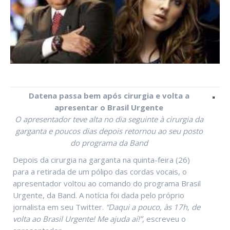
Datena passa bem após cirurgia e volta a
apresentar o Brasil Urgente
O apresentador teve alta no dia seguinte à cirurgia da
garganta e poucos dias depois retornou ao seu posto
do programa da Band
Depois da cirurgia na garganta na quinta-feira (26)
para a retirada de um pólipo das cordas vocais, o
apresentador voltou ao comando do programa Brasil
Urgente, da Band. A notícia foi dada pelo próprio
jornalista em seu Twitter.
“Daqui a pouco, às 17h, de
volta ao Brasil Urgente! Me ajuda aí!”
, escreveu o