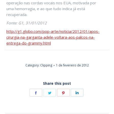
operação nas cordas vocais nos EUA, motivada por
uma hemorragia, e ao que tudo indica já está
recuperada.
Fonte: G1, 31/01/2012
http://g1.globo.com/pop-arte/noticia/2012/01/apos-
cirurgia-na-garganta-adele-voltara-aos-palcos-na-
entrega-do-grammy.html
Category:
Clipping
1 de fevereiro de 2012
Share this post
Share
Share
Share
Share
on
on
on
on
Facebook
Twitter
Pinterest
LinkedIn