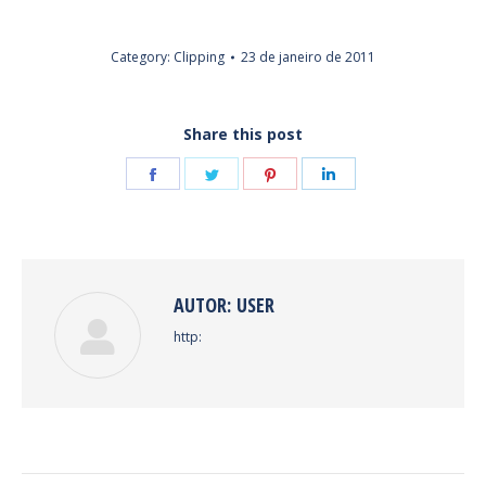
Category:
Clipping
23 de janeiro de 2011
Share this post
Share
Share
Share
Share
on
on
on
on
Facebook
Twitter
Pinterest
LinkedIn
AUTOR:
USER
http: