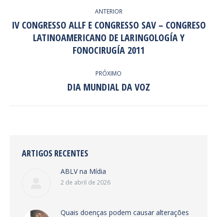
NAVEGAÇÃO
ANTERIOR
DE
IV CONGRESSO ALLF E CONGRESSO SAV – CONGRESO
LATINOAMERICANO DE LARINGOLOGÍA Y
POST:
Post
anterior:
FONOCIRUGÍA 2011
PRÓXIMO
DIA MUNDIAL DA VOZ
Próximo
post:
ARTIGOS RECENTES
ABLV na Mídia
2 de abril de 2026
Quais doenças podem causar alterações