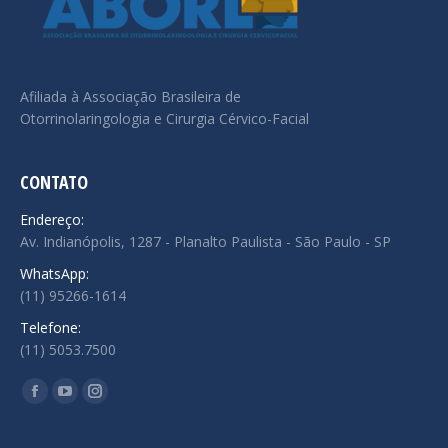
Afiliada à Associação Brasileira de
Otorrinolaringologia e Cirurgia Cérvico-Facial
CONTATO
Endereço:
Av. Indianópolis, 1287 - Planalto Paulista - São Paulo - SP
WhatsApp:
(11) 95266-1614
Telefone:
(11) 5053.7500
Encontre-nos em:
Facebook
YouTube
Instagram
page
page
page