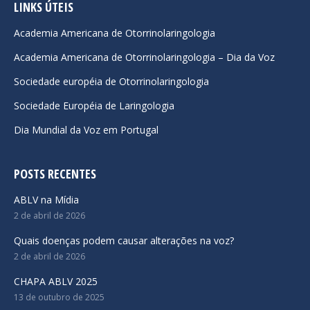
opens
opens
opens
LINKS ÚTEIS
in
in
in
Academia Americana de Otorrinolaringologia
new
new
new
Academia Americana de Otorrinolaringologia – Dia da Voz
window
window
window
Sociedade européia de Otorrinolaringologia
Sociedade Européia de Laringologia
Dia Mundial da Voz em Portugal
POSTS RECENTES
ABLV na Mídia
2 de abril de 2026
Quais doenças podem causar alterações na voz?
2 de abril de 2026
CHAPA ABLV 2025
13 de outubro de 2025