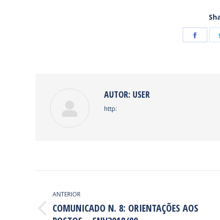
Sha
Shar
on
Face
AUTOR:
USER
http:
NAVEGAÇÃO
DE
ANTERIOR
COMUNICADO N. 8: ORIENTAÇÕES AOS
POST:
Post