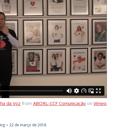
nha da Voz
from
ABORL-CCF Comunicação
on
Vimeo
.
ing
22 de março de 2018