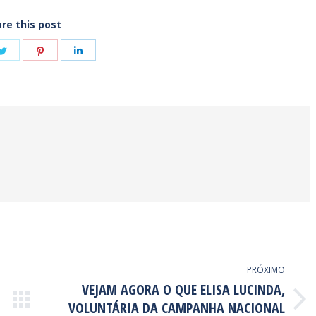
re this post
e
Share
Share
Share
on
on
on
book
Twitter
Pinterest
LinkedIn
PRÓXIMO
VEJAM AGORA O QUE ELISA LUCINDA,
VOLUNTÁRIA DA CAMPANHA NACIONAL
Próximo