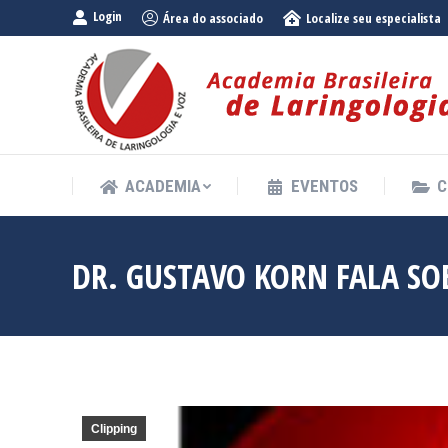
Login
Área do associado
Localize seu especialista
ACADEMIA
EVENTOS
C
ACADEMIA
EVENTOS
C
DR. GUSTAVO KORN FALA SO
Clipping