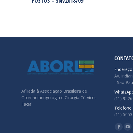
POSTOS – SNV2018/09
anterior:
CONTAT
Endereço
Av. Indian
- São Pau
Afiliada à Associação Brasileira de
WhatsApp
Otorrinolaringologia e Cirurgia Cérvico-
(11) 952
Facial
Telefone:
(11) 5053
Encontre
Facebo
Yo