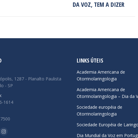
post:
DA VOZ, TEM A DIZER
O
LINKS ÚTEIS
:
Academia Americana de
ópolis, 1287 - Planalto Paulista
Otorrinolaringologia
lo - SP
Academia Americana de
:
Otorrinolaringologia – Dia da 
66-1614
Sociedade européia de
Otorrinolaringologia
.7500
Sociedade Européia de Laringo
-nos em:
ok
uTube
Instagram
Dia Mundial da Voz em Portug