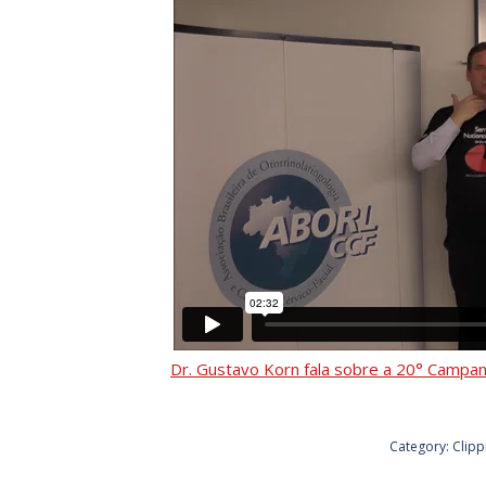
Dr. Gustavo Korn fala sobre a 20° Campa
Category:
Clipp