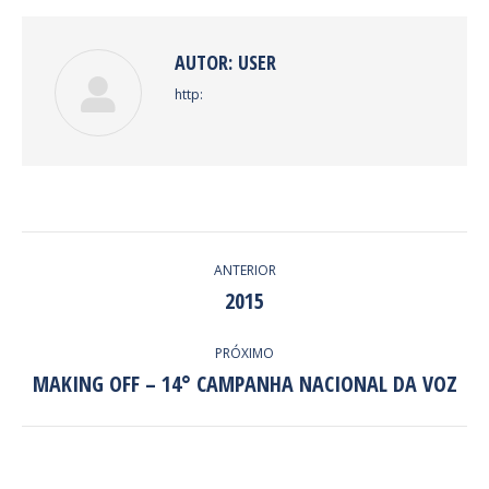
AUTOR:
USER
http:
NAVEGAÇÃO
ANTERIOR
DE
2015
Post
anterior:
POST:
PRÓXIMO
MAKING OFF – 14° CAMPANHA NACIONAL DA VOZ
Próximo
post: