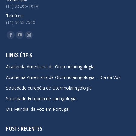
(11) 95266-1614
Telefone:
(11) 5053.7500
Encontre-nos em:
Facebook
YouTube
Instagram
page
page
page
opens
opens
opens
LINKS ÚTEIS
in
in
in
Academia Americana de Otorrinolaringologia
new
new
new
Academia Americana de Otorrinolaringologia – Dia da Voz
window
window
window
Sociedade européia de Otorrinolaringologia
Sociedade Européia de Laringologia
Dia Mundial da Voz em Portugal
POSTS RECENTES