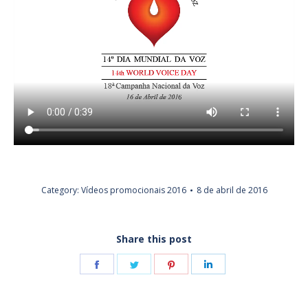
Category:
Vídeos promocionais 2016
8 de abril de 2016
Share this post
Share
Share
Share
Share
on
on
on
on
Facebook
Twitter
Pinterest
LinkedIn