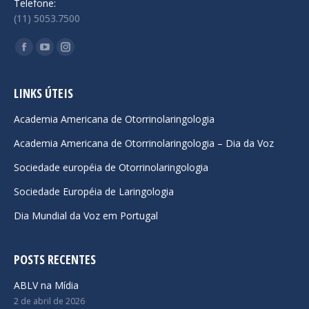
Telefone:
(11) 5053.7500
Encontre-nos em:
Facebook
YouTube
Instagram
page
page
page
opens
opens
opens
LINKS ÚTEIS
in
in
in
Academia Americana de Otorrinolaringologia
new
new
new
Academia Americana de Otorrinolaringologia – Dia da Voz
window
window
window
Sociedade européia de Otorrinolaringologia
Sociedade Européia de Laringologia
Dia Mundial da Voz em Portugal
POSTS RECENTES
ABLV na Mídia
2 de abril de 2026