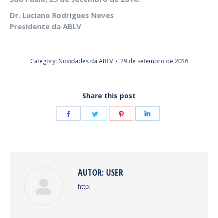
Dr. Luciano Rodrigues Neves
Presidente da ABLV
Category:
Novidades da ABLV
29 de setembro de 2016
Share this post
Share
Share
Share
Share
on
on
on
on
Facebook
Twitter
Pinterest
LinkedIn
AUTOR:
USER
http: