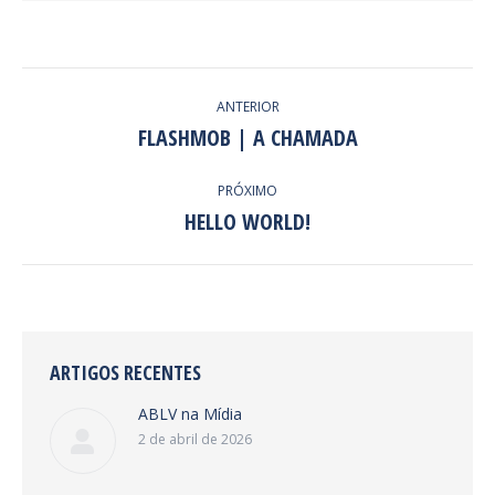
NAVEGAÇÃO
ANTERIOR
DE
FLASHMOB | A CHAMADA
Post
anterior:
POST:
PRÓXIMO
HELLO WORLD!
Próximo
post:
ARTIGOS RECENTES
ABLV na Mídia
2 de abril de 2026