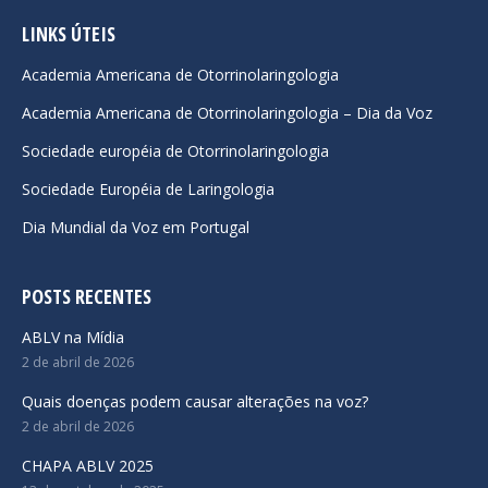
page
page
page
opens
opens
opens
LINKS ÚTEIS
in
in
in
Academia Americana de Otorrinolaringologia
new
new
new
Academia Americana de Otorrinolaringologia – Dia da Voz
window
window
window
Sociedade européia de Otorrinolaringologia
Sociedade Européia de Laringologia
Dia Mundial da Voz em Portugal
POSTS RECENTES
ABLV na Mídia
2 de abril de 2026
Quais doenças podem causar alterações na voz?
2 de abril de 2026
CHAPA ABLV 2025