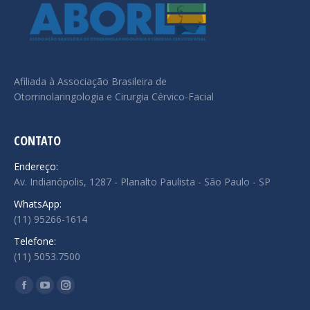
Afiliada à Associação Brasileira de
Otorrinolaringologia e Cirurgia Cérvico-Facial
CONTATO
Endereço:
Av. Indianópolis, 1287 - Planalto Paulista - São Paulo - SP
WhatsApp:
(11) 95266-1614
Telefone:
(11) 5053.7500
Encontre-nos em:
Facebook
YouTube
Instagram