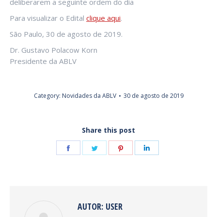
deliberarem a seguinte ordem do dia
Para visualizar o Edital
clique aqui
.
São Paulo, 30 de agosto de 2019.
Dr. Gustavo Polacow Korn
Presidente da ABLV
Category:
Novidades da ABLV
30 de agosto de 2019
Share this post
Share
Share
Share
Share
on
on
on
on
Facebook
Twitter
Pinterest
LinkedIn
AUTOR:
USER