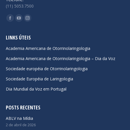
(11) 5053.7500
Encontre-nos em:
Facebook
YouTube
Instagram
page
page
page
opens
opens
opens
LINKS ÚTEIS
in
in
in
Academia Americana de Otorrinolaringologia
new
new
new
Academia Americana de Otorrinolaringologia – Dia da Voz
window
window
window
Sociedade européia de Otorrinolaringologia
Sociedade Européia de Laringologia
Dia Mundial da Voz em Portugal
POSTS RECENTES
ABLV na Mídia
2 de abril de 2026