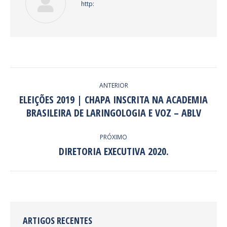
http:
NAVEGAÇÃO
ANTERIOR
DE
ELEIÇÕES 2019 | CHAPA INSCRITA NA ACADEMIA
Post
BRASILEIRA DE LARINGOLOGIA E VOZ – ABLV
POST:
anterior:
PRÓXIMO
DIRETORIA EXECUTIVA 2020.
Próximo
post:
ARTIGOS RECENTES