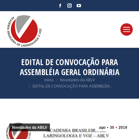
Facebook
Instagram
YouTube
page
page
page
opens
opens
opens
in
in
in
new
new
new
window
window
window
EDITAL DE CONVOCAÇÃO PARA
ASSEMBLÉIA GERAL ORDINÁRIA
Você está aqui:
Início
Novidades da ABLV
EDITAL DE CONVOCAÇÃO PARA ASSEMBLÉIA…
Novidades da ABLV
ago
30
2019