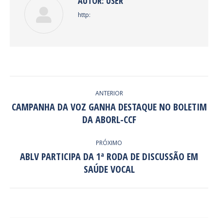
AUTOR:
USER
http:
NAVEGAÇÃO
ANTERIOR
DE
CAMPANHA DA VOZ GANHA DESTAQUE NO BOLETIM
Post
DA ABORL-CCF
POST:
anterior:
PRÓXIMO
ABLV PARTICIPA DA 1ª RODA DE DISCUSSÃO EM
Próximo
SAÚDE VOCAL
post: