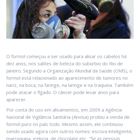
O formol começou a ser usado para alisar os cabelos há
dez anos, nos salões de beleza do subúrbio do Rio de
Janeiro. Segundo a Organização Mundial da Saúde (OMS), o
formol está relacionado ao aparecimento de tumores no
nariz, na boca, na faringe, na laringe e na traqueia. Também
pode atacar o fígado. O câncer pode levar anos para
aparecer.
Por conta do uso em alisamentos, em 2009 a Agência
Nacional de Vigilância Sanitária (Anvisa) proibiu a venda de
formol puro no país todo. Mesmo assim, ele continuou
sendo usado agora com outros nomes: escova inteligente,
marroquina, egípcia, de chocolate etc
.
“Se as pessoas