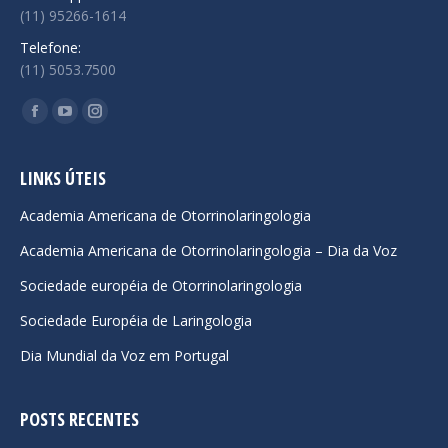
(11) 95266-1614
Telefone:
(11) 5053.7500
Encontre-nos em:
Facebook
YouTube
Instagram
page
page
page
opens
opens
opens
LINKS ÚTEIS
in
in
in
Academia Americana de Otorrinolaringologia
new
new
new
Academia Americana de Otorrinolaringologia – Dia da Voz
window
window
window
Sociedade européia de Otorrinolaringologia
Sociedade Européia de Laringologia
Dia Mundial da Voz em Portugal
POSTS RECENTES