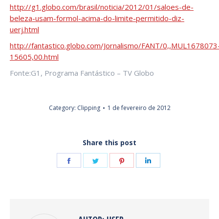
http://g1.globo.com/brasil/noticia/2012/01/saloes-de-
beleza-usam-formol-acima-do-limite-permitido-diz-
uerj.html
http://fantastico.globo.com/Jornalismo/FANT/0,,MUL1678073
15605,00.html
Fonte:G1, Programa Fantástico – TV Globo
Category:
Clipping
1 de fevereiro de 2012
Share this post
Share
Share
Share
Share
on
on
on
on
Facebook
Twitter
Pinterest
LinkedIn