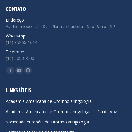
CONTATO
Endereço:
Av. Indianópolis, 1287 - Planalto Paulista - São Paulo - SP
WhatsApp:
(11) 95266-1614
Telefone:
(11) 5053.7500
Encontre-nos em:
Facebook
YouTube
Instagram
page
page
page
opens
opens
opens
LINKS ÚTEIS
in
in
in
Academia Americana de Otorrinolaringologia
new
new
new
Academia Americana de Otorrinolaringologia – Dia da Voz
window
window
window
Sociedade européia de Otorrinolaringologia