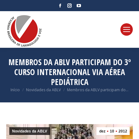
Facebook
Instagram
YouTube
page
page
page
opens
opens
opens
in
in
in
new
new
new
window
window
window
MEMBROS DA ABLV PARTICIPAM DO 3º
CURSO INTERNACIONAL VIA AÉREA
PEDIÁTRICA
Você está aqui:
Início
Novidades da ABLV
Membros da ABLV participam do…
Novidades da ABLV
dez
10
2012