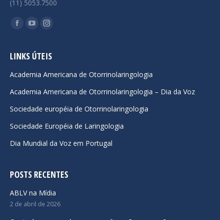
(11) 5053.7500
Encontre-nos em:
Facebook
YouTube
Instagram
page
page
page
opens
opens
opens
LINKS ÚTEIS
in
in
in
Academia Americana de Otorrinolaringologia
new
new
new
Academia Americana de Otorrinolaringologia – Dia da Voz
window
window
window
Sociedade européia de Otorrinolaringologia
Sociedade Européia de Laringologia
Dia Mundial da Voz em Portugal
POSTS RECENTES
ABLV na Mídia
2 de abril de 2026