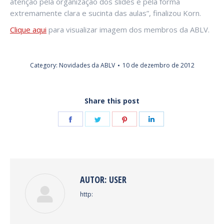
atenção pela organização dos slides e pela forma
extremamente clara e sucinta das aulas”, finalizou Korn.
Clique aqui
para visualizar imagem dos membros da ABLV.
Category:
Novidades da ABLV
10 de dezembro de 2012
Share this post
Share
Share
Share
Share
on
on
on
on
Facebook
Twitter
Pinterest
LinkedIn
AUTOR:
USER
http: