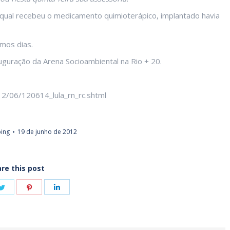
o qual recebeu o medicamento quimioterápico, implantado havia
mos dias.
auguração da Arena Socioambiental na Rio + 20.
12/06/120614_lula_rn_rc.shtml
ping
19 de junho de 2012
re this post
e
Share
Share
Share
on
on
on
book
Twitter
Pinterest
LinkedIn