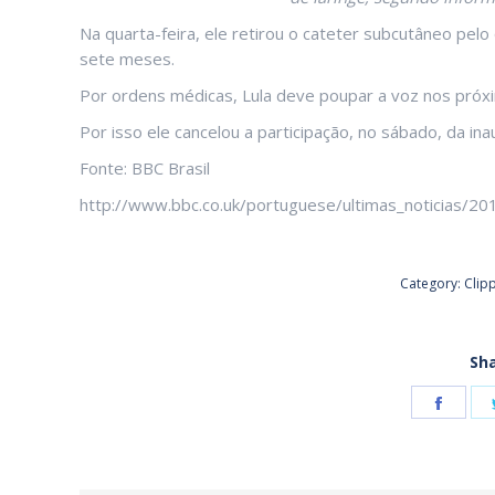
Na quarta-feira, ele retirou o cateter subcutâneo pel
sete meses.
Por ordens médicas, Lula deve poupar a voz nos próxi
Por isso ele cancelou a participação, no sábado, da in
Fonte: BBC Brasil
http://www.bbc.co.uk/portuguese/ultimas_noticias/20
Category:
Clip
Sha
Shar
on
Face