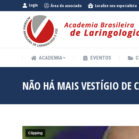
Login
Área do associado
Localize seu especialista
ACADEMIA
EVENTOS
C
ACADEMIA
EVENTOS
C
NÃO HÁ MAIS VESTÍGIO DE 
Clipping