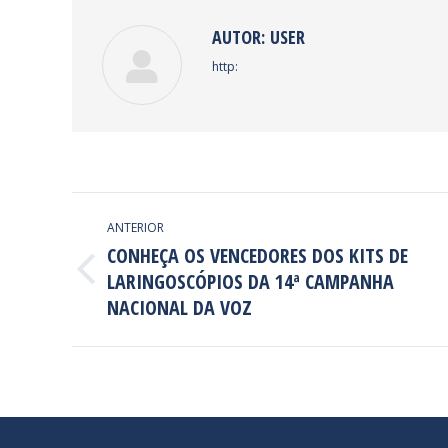
AUTOR:
USER
http:
NAVEGAÇÃO
ANTERIOR
DE
CONHEÇA OS VENCEDORES DOS KITS DE
LARINGOSCÓPIOS DA 14ª CAMPANHA
POST:
Post
anterior:
NACIONAL DA VOZ