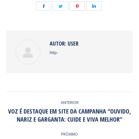
Share
Share
Share
Share
on
on
on
on
Facebook
Twitter
Pinterest
LinkedIn
AUTOR:
USER
http:
NAVEGAÇÃO
ANTERIOR
DE
VOZ É DESTAQUE EM SITE DA CAMPANHA “OUVIDO,
Post
NARIZ E GARGANTA: CUIDE E VIVA MELHOR”
POST:
anterior:
PRÓXIMO