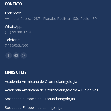
CONTATO
Endereço:
Av. Indianópolis, 1287 - Planalto Paulista - São Paulo - SP
WhatsApp:
(11) 95266-1614
Telefone:
(11) 5053.7500
Encontre-nos em:
Facebook
YouTube
Instagram
page
page
page
opens
opens
opens
LINKS ÚTEIS
in
in
in
Academia Americana de Otorrinolaringologia
new
new
new
Academia Americana de Otorrinolaringologia – Dia da Voz
window
window
window
Sociedade européia de Otorrinolaringologia
Sociedade Européia de Laringologia