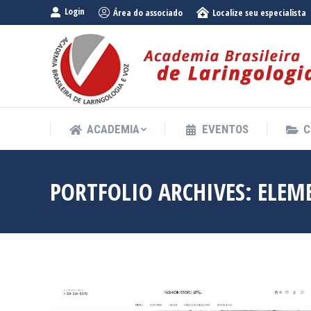
Login
Área do associado
Localize seu especialista
ACADEMIA
EVENTOS
C
ACADEMIA
EVENTOS
C
PORTFOLIO ARCHIVES:
ELEM