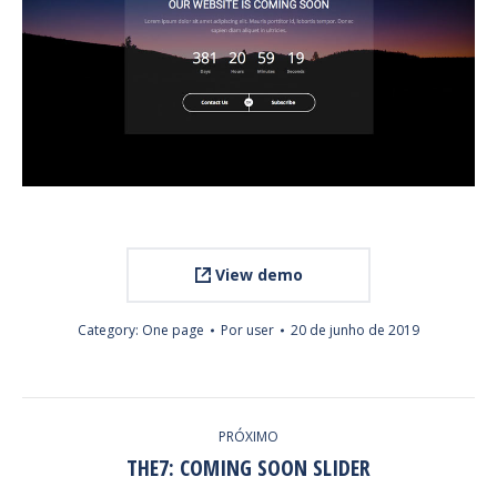
View demo
Category:
One page
Por
user
20 de junho de 2019
PROJECT
PRÓXIMO
NAVIGATION
THE7: COMING SOON SLIDER
Next
project: