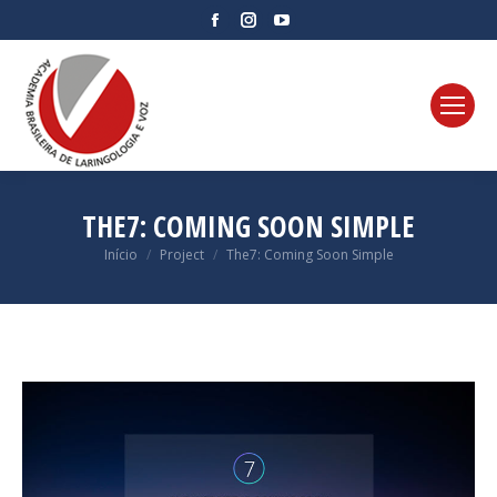
Facebook
Instagram
YouTube
page
page
page
opens
opens
opens
in
in
in
new
new
new
window
window
window
THE7: COMING SOON SIMPLE
Você está aqui:
Início
Project
The7: Coming Soon Simple