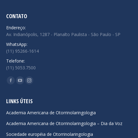
CONTATO
Endereço:
Av. Indianópolis, 1287 - Planalto Paulista - São Paulo - SP
WhatsApp:
(11) 95266-1614
Telefone:
(11) 5053.7500
Encontre-nos em:
Facebook
YouTube
Instagram
page
page
page
opens
opens
opens
LINKS ÚTEIS
in
in
in
Academia Americana de Otorrinolaringologia
new
new
new
Academia Americana de Otorrinolaringologia – Dia da Voz
window
window
window
Sociedade européia de Otorrinolaringologia