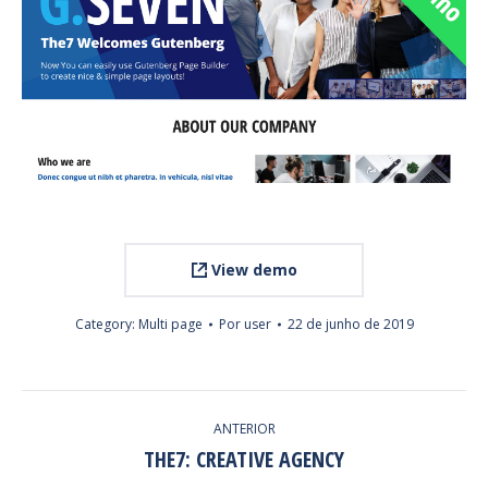
View demo
Category:
Multi page
Por
user
22 de junho de 2019
PROJECT
ANTERIOR
NAVIGATION
THE7: CREATIVE AGENCY
Previous
project: