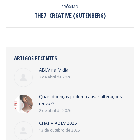
PRÓXIMO
THE7: CREATIVE (GUTENBERG)
Next
project:
ARTIGOS RECENTES
ABLV na Mídia
2 de abril de 2026
Quais doenças podem causar alterações
na voz?
2 de abril de 2026
CHAPA ABLV 2025
13 de outubro de 2025