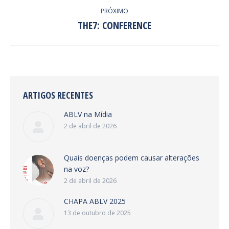
PRÓXIMO
THE7: CONFERENCE
Next
project:
ARTIGOS RECENTES
ABLV na Mídia
2 de abril de 2026
Quais doenças podem causar alterações
na voz?
2 de abril de 2026
CHAPA ABLV 2025
13 de outubro de 2025