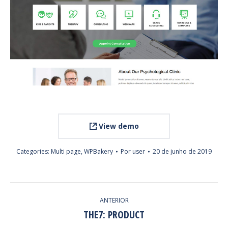
View demo
Categories:
Multi page
,
WPBakery
Por
user
20 de junho de 2019
PROJECT
ANTERIOR
NAVIGATION
THE7: PRODUCT
Previous
project: