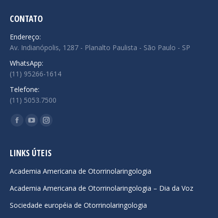
CONTATO
Endereço:
Av. Indianópolis, 1287 - Planalto Paulista - São Paulo - SP
WhatsApp:
(11) 95266-1614
Telefone:
(11) 5053.7500
Encontre-nos em:
Facebook
YouTube
Instagram
page
page
page
opens
opens
opens
LINKS ÚTEIS
in
in
in
Academia Americana de Otorrinolaringologia
new
new
new
Academia Americana de Otorrinolaringologia – Dia da Voz
window
window
window
Sociedade européia de Otorrinolaringologia