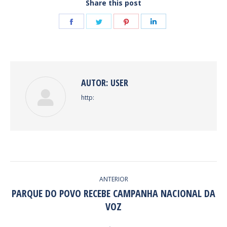
Share this post
Share
Share
Share
Share
on
on
on
on
Facebook
Twitter
Pinterest
LinkedIn
AUTOR:
USER
http:
NAVEGAÇÃO
ANTERIOR
DE
PARQUE DO POVO RECEBE CAMPANHA NACIONAL DA
Post
VOZ
POST:
anterior: