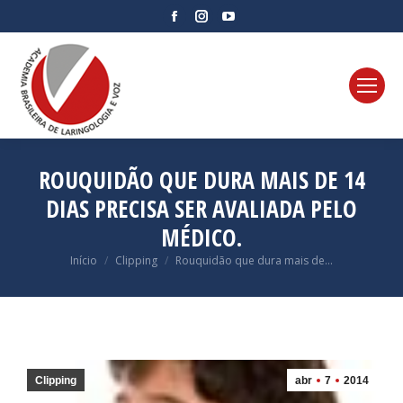
Facebook
Instagram
YouTube
page
page
page
opens
opens
opens
in
in
in
new
new
new
window
window
window
ROUQUIDÃO QUE DURA MAIS DE 14
DIAS PRECISA SER AVALIADA PELO
MÉDICO.
Você está aqui:
Início
Clipping
Rouquidão que dura mais de…
Clipping
abr
7
2014