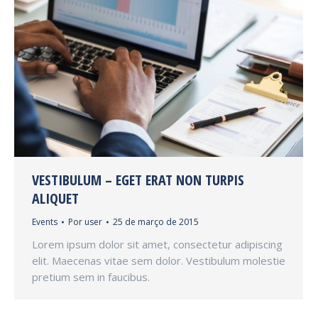
VESTIBULUM – EGET ERAT NON TURPIS
ALIQUET
Events
Por
user
25 de março de 2015
Lorem ipsum dolor sit amet, consectetur adipiscing
elit. Maecenas vitae sem dolor. Vestibulum molestie
pretium sem in faucibus.