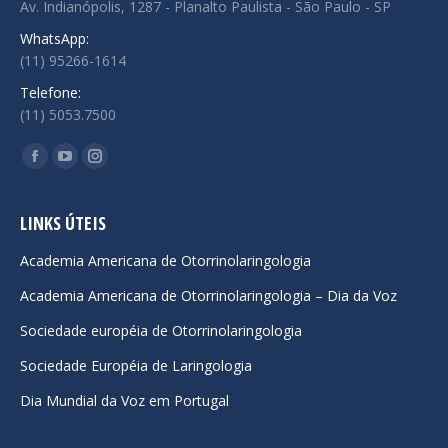
Av. Indianópolis, 1287 - Planalto Paulista - São Paulo - SP
WhatsApp:
(11) 95266-1614
Telefone:
(11) 5053.7500
Encontre-nos em:
Facebook
YouTube
Instagram
page
page
page
opens
opens
opens
LINKS ÚTEIS
in
in
in
Academia Americana de Otorrinolaringologia
new
new
new
Academia Americana de Otorrinolaringologia – Dia da Voz
window
window
window
Sociedade européia de Otorrinolaringologia
Sociedade Européia de Laringologia
Dia Mundial da Voz em Portugal