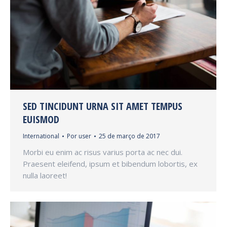
SED TINCIDUNT URNA SIT AMET TEMPUS
EUISMOD
International
Por
user
25 de março de 2017
Morbi eu enim ac risus varius porta ac nec dui.
Praesent eleifend, ipsum et bibendum lobortis, ex
nulla laoreet!