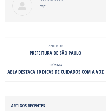
http:
NAVEGAÇÃO
ANTERIOR
DE
PREFEITURA DE SÃO PAULO
Post
anterior:
POST:
PRÓXIMO
ABLV DESTACA 10 DICAS DE CUIDADOS COM A VOZ
Próximo
post:
ARTIGOS RECENTES