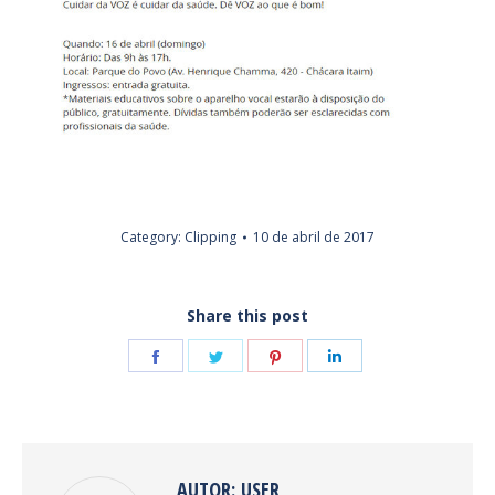
Category:
Clipping
10 de abril de 2017
Share this post
Share
Share
Share
Share
on
on
on
on
Facebook
Twitter
Pinterest
LinkedIn
AUTOR:
USER