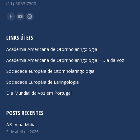
(11) 5053.7500
Encontre-nos em:
Facebook
YouTube
Instagram
page
page
page
opens
opens
opens
LINKS ÚTEIS
in
in
in
Academia Americana de Otorrinolaringologia
new
new
new
Academia Americana de Otorrinolaringologia – Dia da Voz
window
window
window
Sociedade européia de Otorrinolaringologia
Sociedade Européia de Laringologia
Dia Mundial da Voz em Portugal
POSTS RECENTES
ABLV na Mídia
2 de abril de 2026