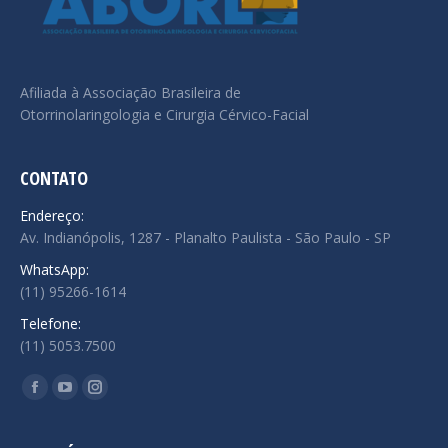
Afiliada à Associação Brasileira de
Otorrinolaringologia e Cirurgia Cérvico-Facial
CONTATO
Endereço:
Av. Indianópolis, 1287 - Planalto Paulista - São Paulo - SP
WhatsApp:
(11) 95266-1614
Telefone:
(11) 5053.7500
Encontre-nos em:
Facebook
YouTube
Instagram
page
page
page