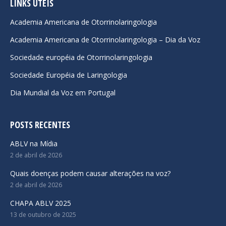
opens
opens
opens
LINKS ÚTEIS
in
in
in
Academia Americana de Otorrinolaringologia
new
new
new
Academia Americana de Otorrinolaringologia – Dia da Voz
window
window
window
Sociedade européia de Otorrinolaringologia
Sociedade Européia de Laringologia
Dia Mundial da Voz em Portugal
POSTS RECENTES
ABLV na Mídia
2 de abril de 2026
Quais doenças podem causar alterações na voz?
2 de abril de 2026
CHAPA ABLV 2025
13 de outubro de 2025