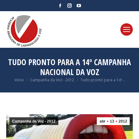
Facebook
Instagram
YouTube
page
page
page
opens
opens
opens
in
in
in
new
new
new
window
window
window
TUDO PRONTO PARA A 14º CAMPANHA
NACIONAL DA VOZ
Você está aqui:
Início
Campanha da Voz - 2012
Tudo pronto para a 14º…
Campanha da Voz - 2012
abr
13
2012