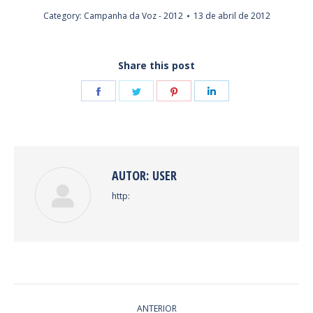
Category:
Campanha da Voz - 2012
13 de abril de 2012
Share this post
Share
Share
Share
Share
on
on
on
on
Facebook
Twitter
Pinterest
LinkedIn
AUTOR:
USER
http:
NAVEGAÇÃO
ANTERIOR