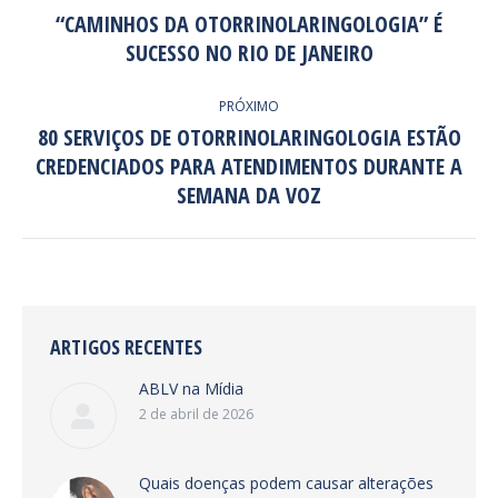
DE
“CAMINHOS DA OTORRINOLARINGOLOGIA” É
Post
SUCESSO NO RIO DE JANEIRO
POST:
anterior:
PRÓXIMO
80 SERVIÇOS DE OTORRINOLARINGOLOGIA ESTÃO
CREDENCIADOS PARA ATENDIMENTOS DURANTE A
Próximo
post:
SEMANA DA VOZ
ARTIGOS RECENTES
ABLV na Mídia
2 de abril de 2026
Quais doenças podem causar alterações