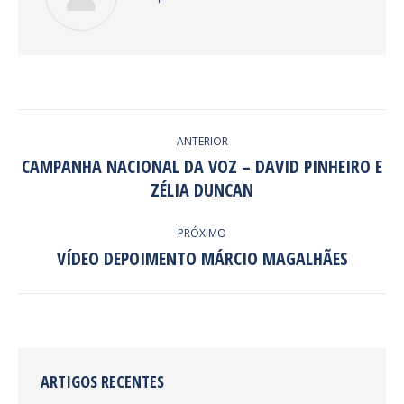
NAVEGAÇÃO
ANTERIOR
DE
CAMPANHA NACIONAL DA VOZ – DAVID PINHEIRO E
Post
ZÉLIA DUNCAN
POST:
anterior:
PRÓXIMO
VÍDEO DEPOIMENTO MÁRCIO MAGALHÃES
Próximo
post:
ARTIGOS RECENTES