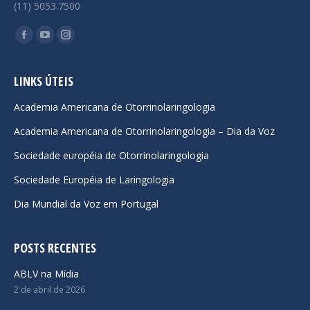
(11) 5053.7500
Encontre-nos em:
Facebook
YouTube
Instagram
page
page
page
opens
opens
opens
LINKS ÚTEIS
in
in
in
Academia Americana de Otorrinolaringologia
new
new
new
Academia Americana de Otorrinolaringologia – Dia da Voz
window
window
window
Sociedade européia de Otorrinolaringologia
Sociedade Européia de Laringologia
Dia Mundial da Voz em Portugal
POSTS RECENTES
ABLV na Mídia
2 de abril de 2026