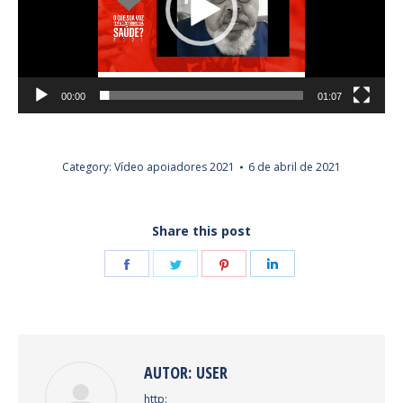
00:00
01:07
Category:
Vídeo apoiadores 2021
6 de abril de 2021
Share this post
Share
Share
Share
Share
on
on
on
on
Facebook
Twitter
Pinterest
LinkedIn
AUTOR:
USER
http: