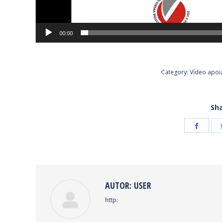
00:00
Category:
Vídeo apoi
Sha
Shar
on
Face
AUTOR:
USER
http: