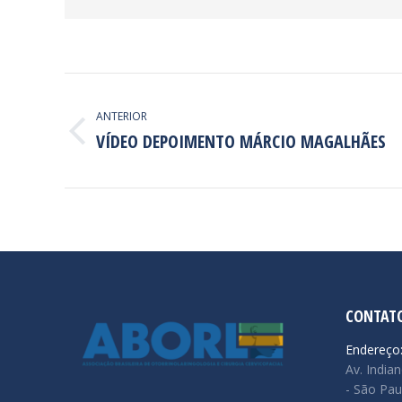
NAVEGAÇÃO
DE
ANTERIOR
VÍDEO DEPOIMENTO MÁRCIO MAGALHÃES
Post
POST:
anterior:
CONTAT
Endereço
Av. Indian
- São Pau