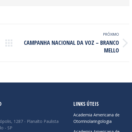
PRÓXIMO
CAMPANHA NACIONAL DA VOZ – BRANCO
Próximo
MELLO
post:
O
LINKS ÚTEIS
:
Academia Americana de
ópolis, 1287 - Planalto Paulista
Otorrinolaringologia
lo - SP
Academia Americana de