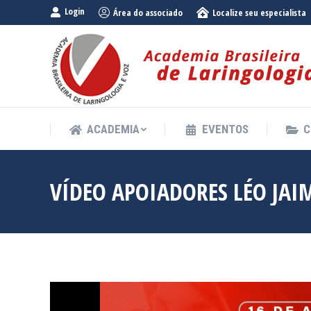
Login
Área do associado
Localize seu especialista
ACADEMIA
EVENTOS
C
ACADEMIA
EVENTOS
C
VÍDEO APOIADORES LÉO JAI
Tocador
de