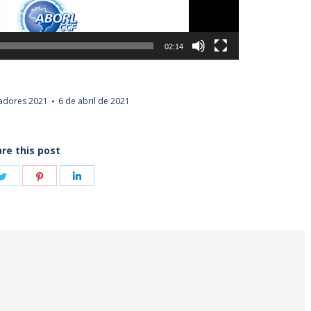
02:14
adores 2021
6 de abril de 2021
re this post
e
Share
Share
Share
on
on
on
book
Twitter
Pinterest
LinkedIn