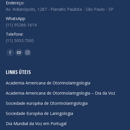
Endereço:
Av. Indianópolis, 1287 - Planalto Paulista - São Paulo - SP
WhatsApp:
(11) 95266-1614
Telefone:
(11) 5053.7500
Encontre-nos em:
Facebook
YouTube
Instagram
page
page
page
opens
opens
opens
LINKS ÚTEIS
in
in
in
Academia Americana de Otorrinolaringologia
new
new
new
Academia Americana de Otorrinolaringologia – Dia da Voz
window
window
window
Sociedade européia de Otorrinolaringologia
Sociedade Européia de Laringologia
Dia Mundial da Voz em Portugal