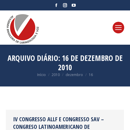
Facebook
Instagram
YouTube
page
page
page
opens
opens
opens
in
in
in
new
new
new
window
window
window
ARQUIVO DIÁRIO:
16 DE DEZEMBRO DE
2010
Você está aqui:
Início
2010
dezembro
16
IV CONGRESSO ALLF E CONGRESSO SAV –
CONGRESO LATINOAMERICANO DE