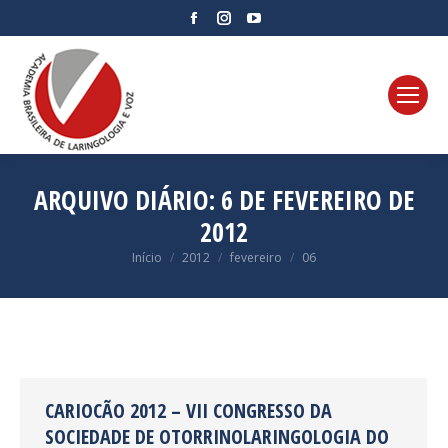
Facebook
Instagram
YouTube
page
page
page
opens
opens
opens
in
in
in
new
new
new
window
window
window
ARQUIVO DIÁRIO:
6 DE FEVEREIRO DE
2012
Você está aqui:
Início
2012
fevereiro
06
CARIOCÃO 2012 – VII CONGRESSO DA
SOCIEDADE DE OTORRINOLARINGOLOGIA DO