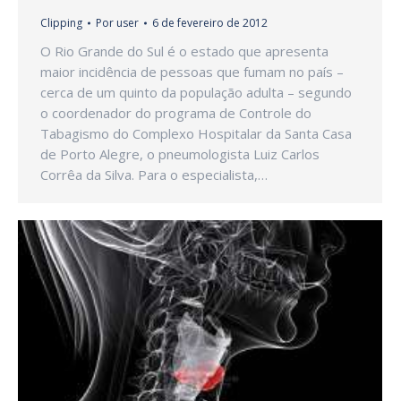
Clipping
Por
user
6 de fevereiro de 2012
O Rio Grande do Sul é o estado que apresenta
maior incidência de pessoas que fumam no país –
cerca de um quinto da população adulta – segundo
o coordenador do programa de Controle do
Tabagismo do Complexo Hospitalar da Santa Casa
de Porto Alegre, o pneumologista Luiz Carlos
Corrêa da Silva. Para o especialista,…