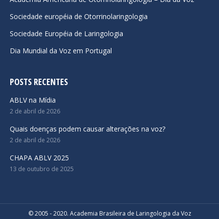
window
window
window
Sociedade européia de Otorrinolaringologia
Sociedade Européia de Laringologia
Dia Mundial da Voz em Portugal
POSTS RECENTES
ABLV na Mídia
2 de abril de 2026
Quais doenças podem causar alterações na voz?
2 de abril de 2026
CHAPA ABLV 2025
13 de outubro de 2025
© 2005 - 2020. Academia Brasileira de Laringologia da Voz