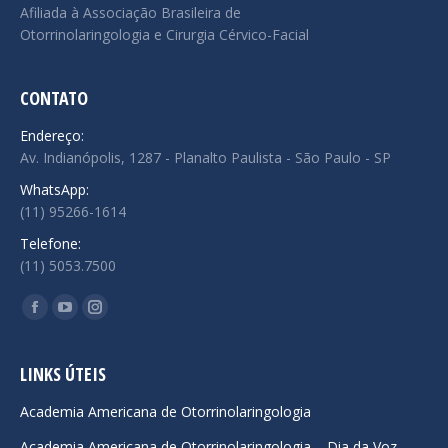
Afiliada à Associação Brasileira de
Otorrinolaringologia e Cirurgia Cérvico-Facial
CONTATO
Endereço:
Av. Indianópolis, 1287 - Planalto Paulista - São Paulo - SP
WhatsApp:
(11) 95266-1614
Telefone:
(11) 5053.7500
Encontre-nos em:
Facebook
YouTube
Instagram
page
page
page
opens
opens
opens
LINKS ÚTEIS
in
in
in
Academia Americana de Otorrinolaringologia
new
new
new
Academia Americana de Otorrinolaringologia – Dia da Voz